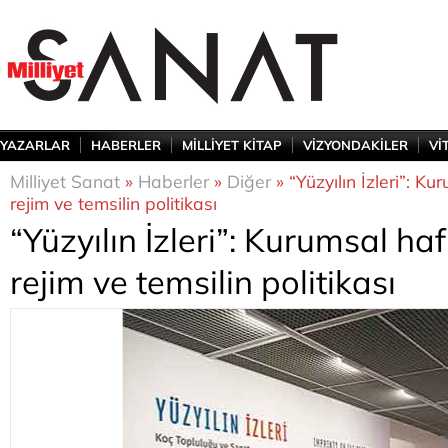
YAZARLAR
HABERLER
MİLLİYET KİTAP
VİZYONDAKİLER
Vİ
Milliyet Sanat
»
Haberler
»
Diğer
» “Yüzyılın İzleri”: Ku
rejim ve temsilin politikası
“Yüzyılın İzleri”: Kurumsal haf
rejim ve temsilin politikası