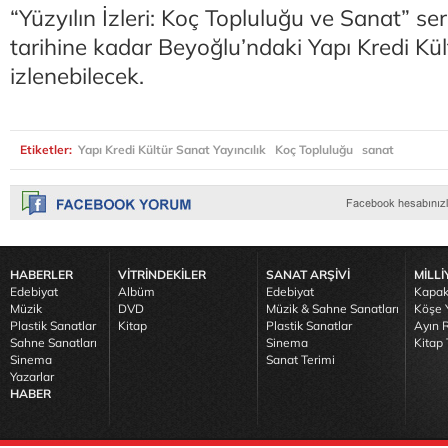
“Yüzyılın İzleri: Koç Topluluğu ve Sanat” s
tarihine kadar Beyoğlu’ndaki Yapı Kredi Kü
izlenebilecek.
Etiketler:
Yapı Kredi Kültür Sanat Yayıncılık
Koç Topluluğu
sanat
HABERLER
VİTRİNDEKİLER
SANAT ARŞİVİ
MİLLİ
Edebiyat
Albüm
Edebiyat
Kapak
Müzik
DVD
Müzik & Sahne Sanatları
Köşe Y
Plastik Sanatlar
Kitap
Plastik Sanatlar
Ayın R
Sahne Sanatları
Sinema
Kitap 
Sinema
Sanat Terimi
Yazarlar
HABER