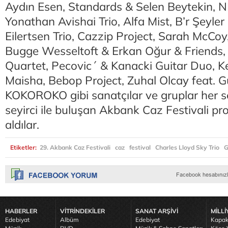
Aydın Esen, Standards & Selen Beytekin,
Yonathan Avishai Trio, Alfa Mist, B’r Şeyler
Eilertsen Trio, Cazzip Project, Sarah McCo
Bugge Wesseltoft & Erkan Oğur & Friends, 
Quartet, Pecovic´ & Kanacki Guitar Duo, K
Maisha, Bebop Project, Zuhal Olcay feat. 
KOKOROKO gibi sanatçılar ve gruplar her s
seyirci ile buluşan Akbank Caz Festivali p
aldılar.
Etiketler:
29. Akbank Caz Festivali
caz
festival
Charles Lloyd Sky Trio
G
HABERLER
VİTRİNDEKİLER
SANAT ARŞİVİ
MİLLİ
Edebiyat
Albüm
Edebiyat
Kapak