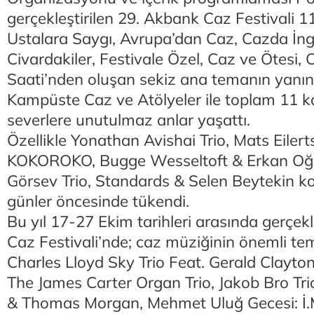
gerçekleştirilen 29. Akbank Caz Festivali 
Ustalara Saygı, Avrupa’dan Caz, Cazda İngi
Civardakiler, Festivale Özel, Caz ve Ötesi
Saati’nden oluşan sekiz ana temanın yanın
Kampüste Caz ve Atölyeler ile toplam 11 k
severlere unutulmaz anlar yaşattı.
Özellikle Yonathan Avishai Trio, Mats Eilerts
KOKOROKO, Bugge Wesseltoft & Erkan Oğu
Görsev Trio, Standards & Selen Beytekin kons
günler öncesinde tükendi.
Bu yıl 17-27 Ekim tarihleri arasında gerçe
Caz Festivali’nde; caz müziğinin önemli tem
Charles Lloyd Sky Trio Feat. Gerald Clayto
The James Carter Organ Trio, Jakob Bro Tri
& Thomas Morgan, Mehmet Uluğ Gecesi: İ.M.C