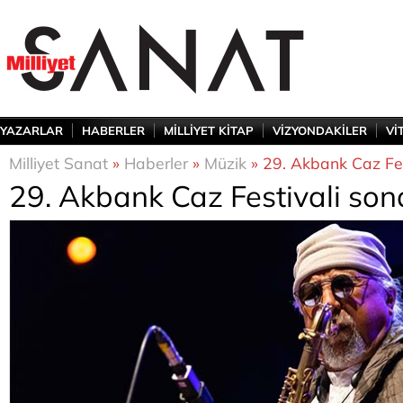
YAZARLAR
HABERLER
MİLLİYET KİTAP
VİZYONDAKİLER
Vİ
Milliyet Sanat
»
Haberler
»
Müzik
» 29. Akbank Caz Fes
29. Akbank Caz Festivali son