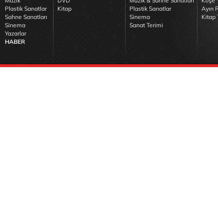
Müzik
DVD
Müzik & Sahne Sanatları
Köşe Y
Plastik Sanatlar
Kitap
Plastik Sanatlar
Ayın R
Sahne Sanatları
Sinema
Kitap 
Sinema
Sanat Terimi
Yazarlar
HABER