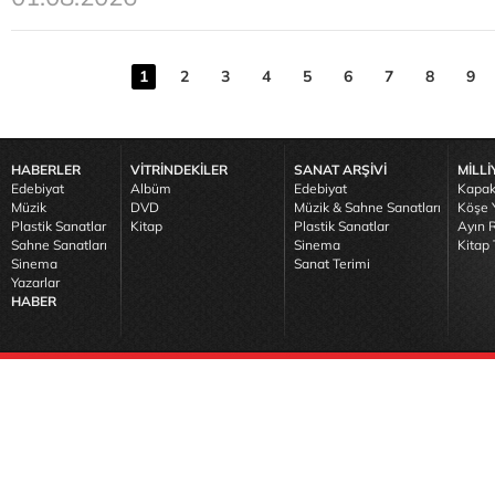
1
2
3
4
5
6
7
8
9
HABERLER
VİTRİNDEKİLER
SANAT ARŞİVİ
MİLLİ
Edebiyat
Albüm
Edebiyat
Kapak
Müzik
DVD
Müzik & Sahne Sanatları
Köşe Y
Plastik Sanatlar
Kitap
Plastik Sanatlar
Ayın R
Sahne Sanatları
Sinema
Kitap 
Sinema
Sanat Terimi
Yazarlar
HABER