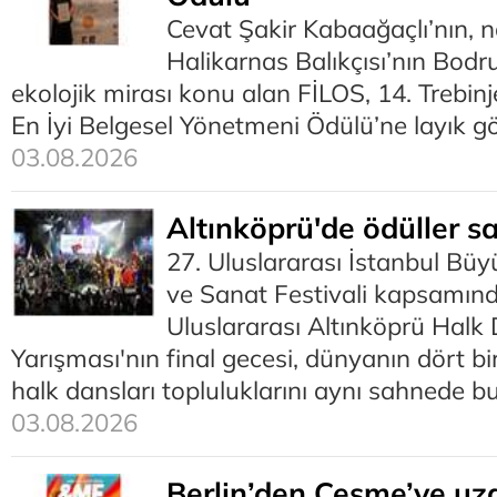
Cevat Şakir Kabaağaçlı’nın, 
Halikarnas Balıkçısı’nın Bodr
ekolojik mirası konu alan FİLOS, 14. Trebinj
En İyi Belgesel Yönetmeni Ödülü’ne layık gö
03.08.2026
Altınköprü'de ödüller sa
27. Uluslararası İstanbul Bü
ve Sanat Festivali kapsamın
Uluslararası Altınköprü Halk 
Yarışması'nın final gecesi, dünyanın dört b
halk dansları topluluklarını aynı sahnede b
03.08.2026
Berlin’den Çeşme’ye uz