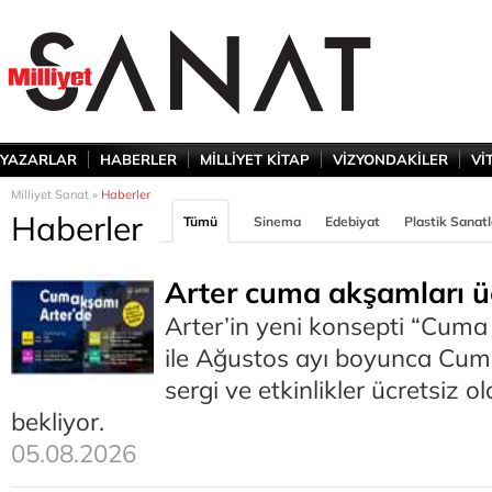
YAZARLAR
HABERLER
MİLLİYET KİTAP
VİZYONDAKİLER
Vİ
Milliyet Sanat »
Haberler
Haberler
Tümü
Sinema
Edebiyat
Plastik Sanatl
Arter cuma akşamları ü
Arter’in yeni konsepti “Cuma
ile Ağustos ayı boyunca Cum
sergi ve etkinlikler ücretsiz ol
bekliyor.
05.08.2026