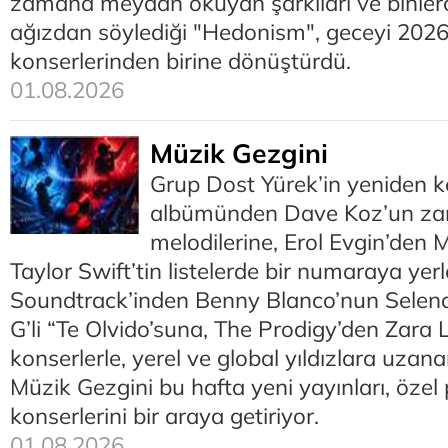
zamana meydan okuyan şarkıları ve binlerce
ağızdan söylediği "Hedonism", geceyi 2026
konserlerinden birine dönüştürdü.
01.08.2026
Müzik Gezgini
Grup Dost Yürek’in yeniden k
albümünden Dave Koz’un za
melodilerine, Erol Evgin’den 
Taylor Swift’tin listelerde bir numaraya yer
Soundtrack’inden Benny Blanco’nun Sele
G’li “Te Olvido’suna, The Prodigy’den Zara
konserlerle, yerel ve global yıldızlara uzana
Müzik Gezgini bu hafta yeni yayınları, özel 
konserlerini bir araya getiriyor.
01.08.2026