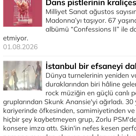
Dans pistlerinin kraliçe
Milliyet Sanat ağustos sayısı
Madonna’yı taşıyor. 67 yaşınd
albümü “Confessions II” ile da
etmiyor.
01.08.2026
İstanbul bir efsaneyi da
Dünya turnelerinin yeniden 
duraklarından biri hâline gele
rock müziğin en güçlü canlı 
gruplarından Skunk Anansie'yi ağırladı. 30 y
kariyerinde öfkesinden, samimiyetinden v
hiçbir şey kaybetmeyen grup, Zorlu PSM'd
konsere imza attı. Skin'in nefes kesen per