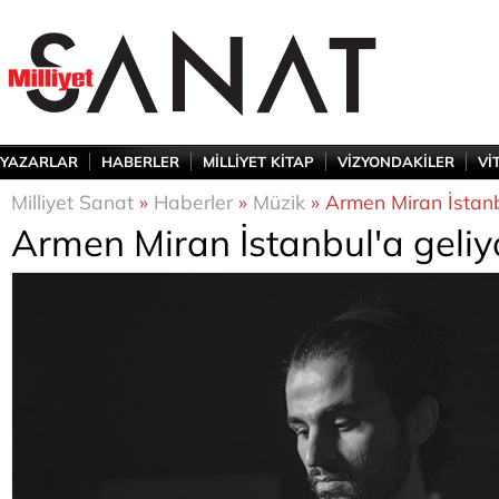
YAZARLAR
HABERLER
MİLLİYET KİTAP
VİZYONDAKİLER
Vİ
Milliyet Sanat
»
Haberler
»
Müzik
» Armen Miran İstanb
Armen Miran İstanbul'a geliy