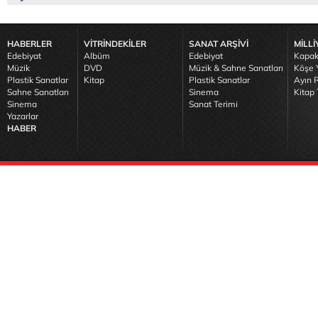
HABERLER
VİTRİNDEKİLER
SANAT ARŞİVİ
MİLLİ
Edebiyat
Albüm
Edebiyat
Kapak
Müzik
DVD
Müzik & Sahne Sanatları
Köşe Y
Plastik Sanatlar
Kitap
Plastik Sanatlar
Ayın R
Sahne Sanatları
Sinema
Kitap 
Sinema
Sanat Terimi
Yazarlar
HABER