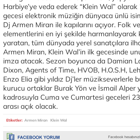
Harbiye’ye veda ederek “Klein Wal” olara
gecesi elektronik müziğin dünyaca ünlü isi
Dj Armen Miran ile kapılarını açıyor. Folk v
elementlerini en iyi şekilde harmanlayarak k
yaratan, tüm dünyada yerel sanatçılara il
Armen Miran, Klein Wal’in ilk gecesinde unu
imza atacak. Sezon boyunca da Damian La
Dixon, Agents of Time, HVOB, H.O.S.H, Le
Enzo Elia gibi yıldız Dj’ler müzikseverlerle 
kurucu ortaklar Burak Yön ve İsmail Alper 
kadrosuyla Cuma ve Cumartesi geceleri 23:
arası açık olacak.
Etiketler:
Armen Miran
Klein Wal