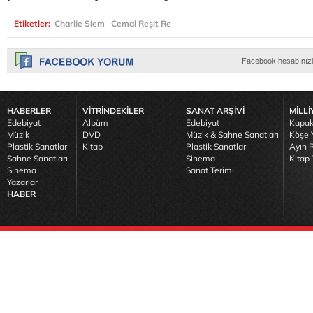
Etiketler:
Charlie Siem
Cemal Reşit Re
HABERLER
VİTRİNDEKİLER
SANAT ARŞİVİ
MİLLİ
Edebiyat
Albüm
Edebiyat
Kapak
Müzik
DVD
Müzik & Sahne Sanatları
Köşe Y
Plastik Sanatlar
Kitap
Plastik Sanatlar
Ayın R
Sahne Sanatları
Sinema
Kitap 
Sinema
Sanat Terimi
Yazarlar
HABER