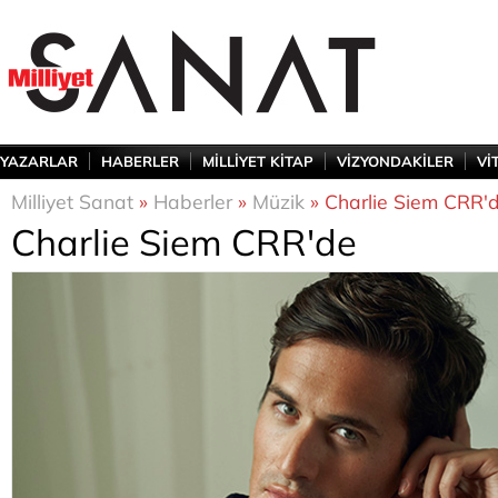
YAZARLAR
HABERLER
MİLLİYET KİTAP
VİZYONDAKİLER
Vİ
Milliyet Sanat
»
Haberler
»
Müzik
» Charlie Siem CRR'
Charlie Siem CRR'de