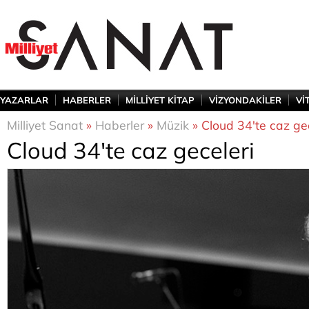
YAZARLAR
HABERLER
MİLLİYET KİTAP
VİZYONDAKİLER
Vİ
Milliyet Sanat
»
Haberler
»
Müzik
» Cloud 34'te caz gec
Cloud 34'te caz geceleri