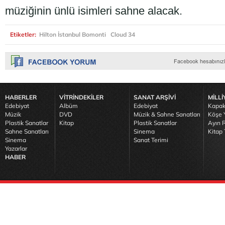
müziğinin ünlü isimleri sahne alacak.
Etiketler:
Hilton İstanbul Bomonti
Cloud 34
HABERLER
VİTRİNDEKİLER
SANAT ARŞİVİ
MİLLİ
Edebiyat
Albüm
Edebiyat
Kapak
Müzik
DVD
Müzik & Sahne Sanatları
Köşe Y
Plastik Sanatlar
Kitap
Plastik Sanatlar
Ayın R
Sahne Sanatları
Sinema
Kitap 
Sinema
Sanat Terimi
Yazarlar
HABER