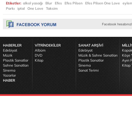
Etiketler:
alkol yasağı
Blur
Efes
Efes Pilsen
Efes Pilsen One Love
eyle
Parkı
iptal
One Love
Taksim
HABERLER
VİTRİNDEKİLER
SANAT ARŞİVİ
MİLLİ
Edebiyat
Albüm
Edebiyat
Kapak
Müzik
DVD
Müzik & Sahne Sanatları
Köşe Y
Plastik Sanatlar
Kitap
Plastik Sanatlar
Ayın R
Sahne Sanatları
Sinema
Kitap 
Sinema
Sanat Terimi
Yazarlar
HABER