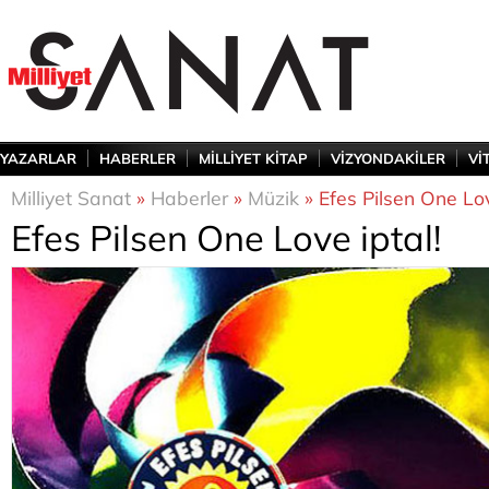
YAZARLAR
HABERLER
MİLLİYET KİTAP
VİZYONDAKİLER
Vİ
Milliyet Sanat
»
Haberler
»
Müzik
» Efes Pilsen One Lov
Efes Pilsen One Love iptal!