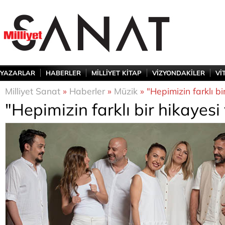
YAZARLAR
HABERLER
MİLLİYET KİTAP
VİZYONDAKİLER
Vİ
Milliyet Sanat
»
Haberler
»
Müzik
» "Hepimizin farklı bi
"Hepimizin farklı bir hikayesi