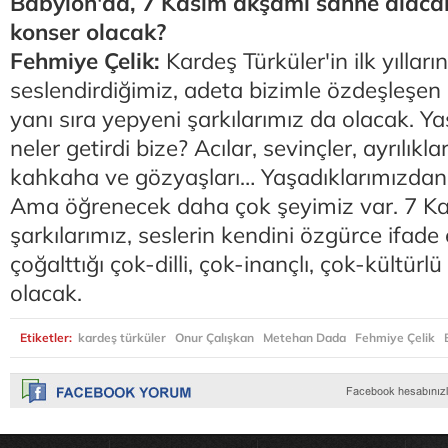
Babylon'da, 7 Kasım akşamı sahne alacaks
konser olacak?
Fehmiye Çelik:
Kardeş Türküler'in ilk yılla
seslendirdiğimiz, adeta bizimle özdeşleşen 
yanı sıra yepyeni şarkılarımız da olacak. Y
neler getirdi bize? Acılar, sevinçler, ayrılıkl
kahkaha ve gözyaşları… Yaşadıklarımızdan
Ama öğrenecek daha çok şeyimiz var. 7 K
şarkılarımız, seslerin kendini özgürce ifade 
çoğalttığı çok-dilli, çok-inançlı, çok-kültürlü
olacak.
Etiketler:
kardeş türküler
Onur Çalışkan
Metehan Dada
Fehmiye Çelik