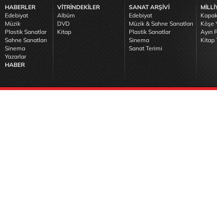
HABERLER
VİTRİNDEKİLER
SANAT ARŞİVİ
MİLLİ
Edebiyat
Albüm
Edebiyat
Kapak
Müzik
DVD
Müzik & Sahne Sanatları
Köşe Y
Plastik Sanatlar
Kitap
Plastik Sanatlar
Ayın R
Sahne Sanatları
Sinema
Kitap 
Sinema
Sanat Terimi
Yazarlar
HABER