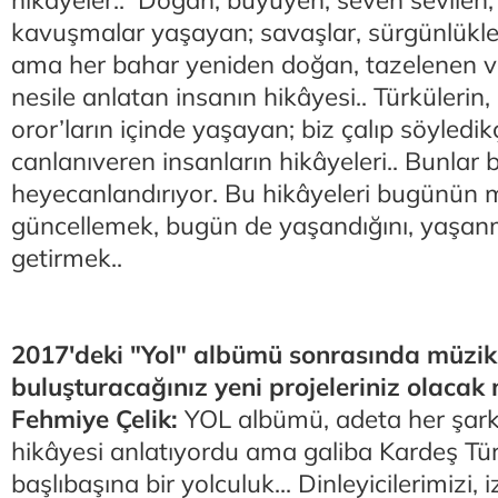
hikâyeler.. Doğan, büyüyen; seven sevilen, a
kavuşmalar yaşayan; savaşlar, sürgünlükle
ama her bahar yeniden doğan, tazelenen ve
nesile anlatan insanın hikâyesi.. Türkülerin, 
oror’ların içinde yaşayan; biz çalıp söyledik
canlanıveren insanların hikâyeleri.. Bunlar b
heyecanlandırıyor. Bu hikâyeleri bugünün mü
güncellemek, bugün de yaşandığını, yaşan
getirmek..
2017'deki "Yol" albümü sonrasında müzik
buluşturacağınız yeni projeleriniz olacak 
Fehmiye Çelik:
YOL albümü, adeta her şarkı
hikâyesi anlatıyordu ama galiba Kardeş Tür
başlıbaşına bir yolculuk... Dinleyicilerimizi, i