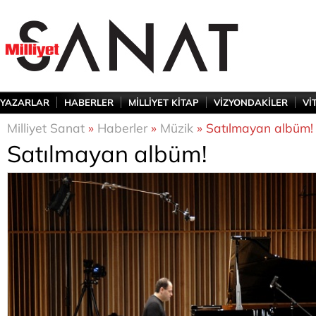
YAZARLAR
HABERLER
MİLLİYET KİTAP
VİZYONDAKİLER
Vİ
Milliyet Sanat
»
Haberler
»
Müzik
» Satılmayan albüm!
Satılmayan albüm!