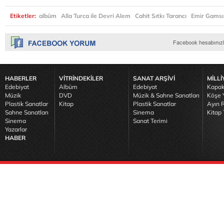
Etiketler:
albüm
Alla Turca ile Devri Alem
Cahit Sıtkı Tarancı
Emir Gamsı
HABERLER
VİTRİNDEKİLER
SANAT ARŞİVİ
MİLLİ
Edebiyat
Albüm
Edebiyat
Kapak
Müzik
DVD
Müzik & Sahne Sanatları
Köşe Y
Plastik Sanatlar
Kitap
Plastik Sanatlar
Ayın R
Sahne Sanatları
Sinema
Kitap 
Sinema
Sanat Terimi
Yazarlar
HABER