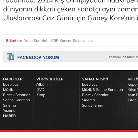
radarında. 2014 Kış Olimpiyatları’ndaki pe
dünyanın dikkati çeken sanatçı aynı za
Uluslararası Caz Günü için Güney Kore’nin iyi
Etiketler:
Youn Sun Nah
CRR Konser Salonu
caz
HABERLER
VİTRİNDEKİLER
SANAT ARŞİVİ
MİLLİ
Edebiyat
Albüm
Edebiyat
Kapak
Müzik
DVD
Müzik & Sahne Sanatları
Köşe Y
Plastik Sanatlar
Kitap
Plastik Sanatlar
Ayın R
Sahne Sanatları
Sinema
Kitap 
Sinema
Sanat Terimi
Yazarlar
HABER