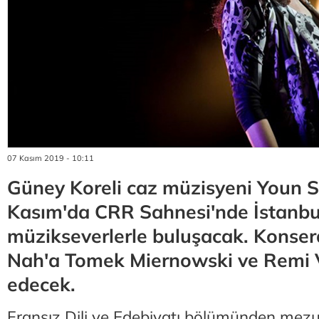
07 Kasım 2019 - 10:11
Güney Koreli caz müzisyeni Youn 
Kasım'da CRR Sahnesi'nde İstanbul
müzikseverlerle buluşacak. Konse
Nah'a Tomek Miernowski ve Remi V
edecek.
Fransız Dili ve Edebiyatı bölümünden mezu