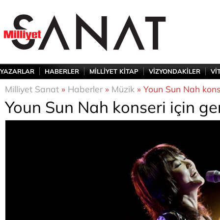
YAZARLAR
HABERLER
MİLLİYET KİTAP
VİZYONDAKİLER
Vİ
Milliyet Sanat
»
Haberler
»
Müzik
» Youn Sun Nah konse
Youn Sun Nah konseri için ge