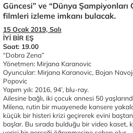
Güncesi” ve “Dünya Şampiyonları O
filmleri izleme imkanı bulacak.
15 Ocak 2019, Salı
İYİ BİR EŞ
Saat: 19.00
“Dobra Zena”
Yönetmen: Mirjana Karanovic
Oyuncular: Mirjana Karanovic, Bojan Navoj
Popovic
Yapım yılı: 2016, 94’, blu-ray.
Ailesine bağlı, iki çocuk annesi 50 yaşların
Milena, rutin bir muayenede kansere yakala
küçük bir histeri krizi geçirerek evini başt
başlar. Bu sırada bulduğu bir video kaset, ko
verici bir gerçeği öğrenmesine sebep olur.