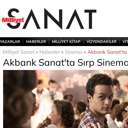
YAZARLAR
HABERLER
MİLLİYET KİTAP
VİZYONDAKİLER
Vİ
Milliyet Sanat
»
Haberler
»
Sinema
» Akbank Sanat'ta 
Akbank Sanat'ta Sırp Sinema