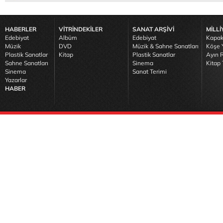
HABERLER
VİTRİNDEKİLER
SANAT ARŞİVİ
MİLLİ
Edebiyat
Albüm
Edebiyat
Kapak
Müzik
DVD
Müzik & Sahne Sanatları
Köşe Y
Plastik Sanatlar
Kitap
Plastik Sanatlar
Ayın R
Sahne Sanatları
Sinema
Kitap 
Sinema
Sanat Terimi
Yazarlar
HABER