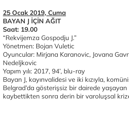
25 Ocak 2019, Cuma
BAYAN J İÇİN AĞIT
Saat: 19.00
“Rekvijemza Gospodju J.”
Yönetmen: Bojan Vuletic
Oyuncular: Mirjana Karanovic, Jovana Gavri
Nedeljkovic
Yapım yılı: 2017, 94’, blu-ray
Bayan J, kayınvalidesi ve iki kızıyla, komü
Belgrad’da gösterişsiz bir dairede yaşayan bi
kaybettikten sonra derin bir varoluşsal krize