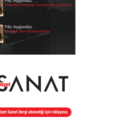
Filiz Aygündüz
Yoksulluk hastalığı çocuklarıma geçmesin!
.
Filiz Aygündüz
Senarist: Sırrı Süreyya Önder
.