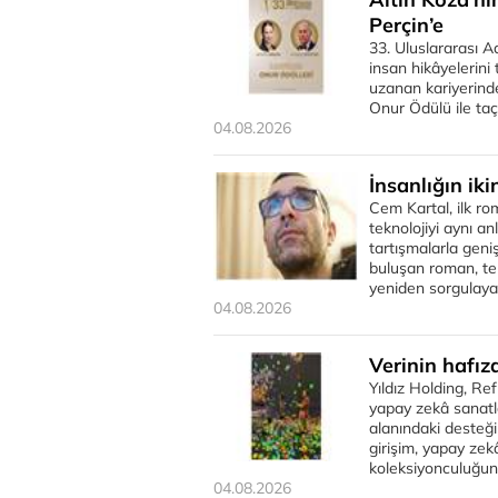
Perçin’e
33. Uluslararası Ad
insan hikâyelerin
uzanan kariyerind
Onur Ödülü ile taç
04.08.2026
İnsanlığın ik
Cem Kartal, ilk ro
teknolojiyi aynı an
tartışmalarla geni
buluşan roman, tek
yeniden sorgulaya
04.08.2026
Verinin hafız
Yıldız Holding, Re
yapay zekâ sanatl
alanındaki desteğin
girişim, yapay zek
koleksiyonculuğun
04.08.2026