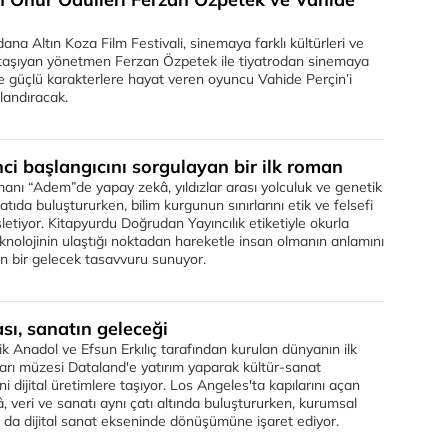
ana Altın Koza Film Festivali, sinemaya farklı kültürleri ve
i taşıyan yönetmen Ferzan Özpetek ile tiyatrodan sinemaya
e güçlü karakterlere hayat veren oyuncu Vahide Perçin’i
landıracak.
inci başlangıcını sorgulayan bir ilk roman
manı “Adem”de yapay zekâ, yıldızlar arası yolculuk ve genetik
latıda buluştururken, bilim kurgunun sınırlarını etik ve felsefi
şletiyor. Kitapyurdu Doğrudan Yayıncılık etiketiyle okurla
nolojinin ulaştığı noktadan hareketle insan olmanın anlamını
n bir gelecek tasavvuru sunuyor.
ası, sanatın geleceği
fik Anadol ve Efsun Erkılıç tarafından kurulan dünyanın ilk
arı müzesi Dataland'e yatırım yaparak kültür-sanat
i dijital üretimlere taşıyor. Los Angeles'ta kapılarını açan
â, veri ve sanatı aynı çatı altında buluştururken, kurumsal
 da dijital sanat ekseninde dönüşümüne işaret ediyor.