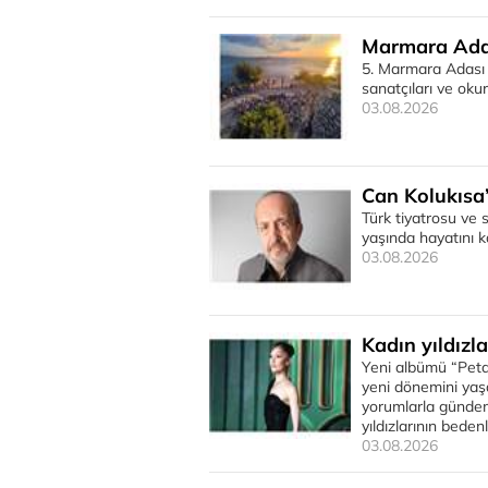
Marmara Adas
5. Marmara Adası E
sanatçıları ve okur
03.08.2026
Can Kolukısa
Türk tiyatrosu ve
yaşında hayatını k
03.08.2026
Kadın yıldızl
Yeni albümü “Peta
yeni dönemini yaş
yorumlarla gündem
yıldızlarının beden
03.08.2026