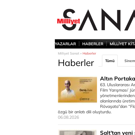
YAZARLAR
HABERLER
MİLLİYET Kİ
Milliyet Sanat »
Haberler
Haberler
Tümü
Sine
Altın Portaka
63. Uluslararası A
Film Yarışması’ Jü
yönetmenlerinden 
alanlarında üretim
Rövaşata”dan “Fla
özgü bir anlatı dili oluşturdu.
06.08.2026
Salt'tan yeni 