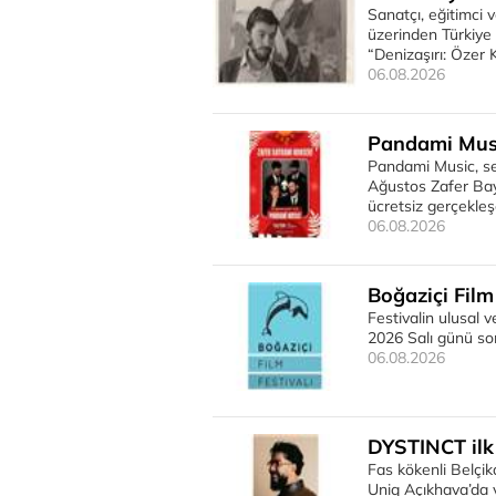
Sanatçı, eğitimci 
üzerinden Türkiye 
“Denizaşırı: Özer 
06.08.2026
Pandami Musi
Pandami Music, sev
Ağustos Zafer Bay
ücretsiz gerçekleş
06.08.2026
Boğaziçi Film 
Festivalin ulusal v
2026 Salı günü so
06.08.2026
DYSTINCT ilk 
Fas kökenli Belçi
Uniq Açıkhava’da v