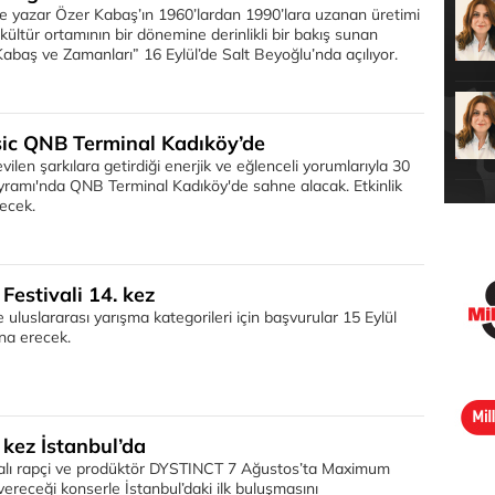
ve yazar Özer Kabaş’ın 1960’lardan 1990’lara uzanan üretimi
kültür ortamının bir dönemine derinlikli bir bakış sunan
Kabaş ve Zamanları” 16 Eylül’de Salt Beyoğlu’nda açılıyor.
c QNB Terminal Kadıköy’de
ilen şarkılara getirdiği enerjik ve eğlenceli yorumlarıyla 30
ramı'nda QNB Terminal Kadıköy'de sahne alacak. Etkinlik
ecek.
Festivali 14. kez
e uluslararası yarışma kategorileri için başvurular 15 Eylül
na erecek.
kez İstanbul’da
kalı rapçi ve prodüktör DYSTINCT 7 Ağustos’ta Maximum
ereceği konserle İstanbul’daki ilk buluşmasını