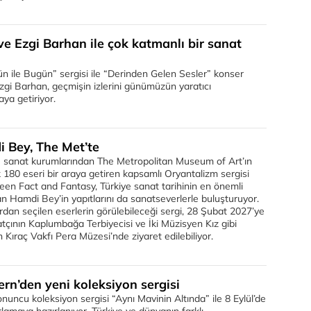
ve Ezgi Barhan ile çok katmanlı bir sanat
ün ile Bugün” sergisi ile “Derinden Gelen Sesler” konser
zgi Barhan, geçmişin izlerini günümüzün yaratıcı
aya getiriyor.
Bey, The Met’te
 sanat kurumlarından The Metropolitan Museum of Art’ın
 180 eseri bir araya getiren kapsamlı Oryantalizm sergisi
een Fact and Fantasy, Türkiye sanat tarihinin en önemli
 Hamdi Bey’in yapıtlarını da sanatseverlerle buluşturuyor.
ardan seçilen eserlerin görülebileceği sergi, 28 Şubat 2027’ye
ının Kaplumbağa Terbiyecisi ve İki Müzisyen Kız gibi
n Kıraç Vakfı Pera Müzesi’nde ziyaret edilebiliyor.
rn’den yeni koleksiyon sergisi
nuncu koleksiyon sergisi “Aynı Mavinin Altında” ile 8 Eylül’de