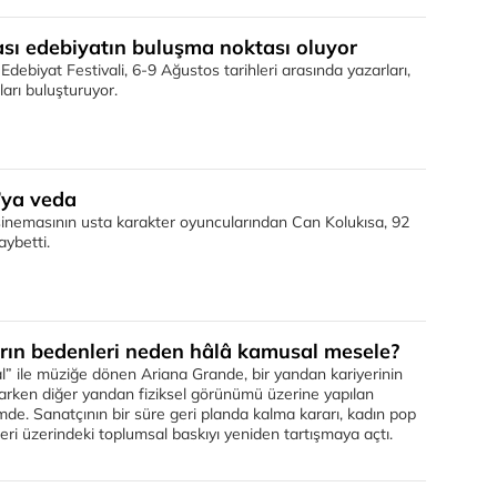
ı edebiyatın buluşma noktası oluyor
debiyat Festivali, 6-9 Ağustos tarihleri arasında yazarları,
ları buluşturuyor.
’ya veda
 sinemasının usta karakter oyuncularından Can Kolukısa, 92
aybetti.
arın bedenleri neden hâlâ kamusal mesele?
l” ile müziğe dönen Ariana Grande, bir yandan kariyerinin
arken diğer yandan fiziksel görünümü üzerine yapılan
de. Sanatçının bir süre geri planda kalma kararı, kadın pop
leri üzerindeki toplumsal baskıyı yeniden tartışmaya açtı.