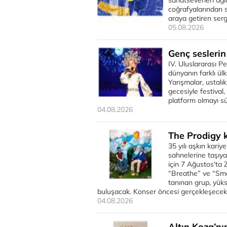
sanatseverleri ağı
coğrafyalarından s
araya getiren sergi
05.08.2026
Genç seslerin
IV. Uluslararası P
dünyanın farklı ül
Yarışmalar, ustalı
gecesiyle festival,
platform olmayı s
04.08.2026
The Prodigy 
35 yılı aşkın kari
sahnelerine taşıya
için 7 Ağustos'ta 
“Breathe” ve “Smac
tanınan grup, yüks
buluşacak. Konser öncesi gerçekleşece
04.08.2026
Altın Koza’nı