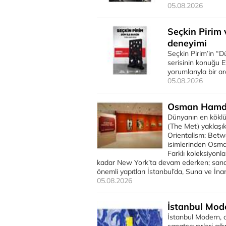
05.08.2026
Seçkin Pirim 
deneyimi
Seçkin Pirim’in “D
serisinin konuğu E
yorumlarıyla bir ar
05.08.2026
Osman Hamdi 
Dünyanın en köklü
(The Met) yaklaşık
Orientalism: Betw
isimlerinden Osman
Farklı koleksiyonl
kadar New York’ta devam ederken; sanatç
önemli yapıtları İstanbul’da, Suna ve İna
05.08.2026
İstanbul Mode
İstanbul Modern, o