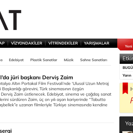
TAP
VİZYONDAKİLER
VİTRİNDEKİLER
YARIŞMALAR
Yeni
Etki
ma
Edebiyat
Plastik Sanatlar
Müzik
Sahne Sanatları
BUG
Yarın
l’da jüri başkanı Derviş Zaim
ntalya Altın Portakal Film Festivali’nde ‘Ulusal Uzun Metraj
H
ri Başkanlığı görevini, Türk sinemasının özgün
Derviş Zaim üstlenecek. Edebiyat, sinema ve çağdaş sanat
lerini sürdüren Zaim, üç on yılı aşan kariyerinde “Tabutta
şbellek”e uzanan filmleriyle Türkiye sinemasında kendine
Ya
sergi