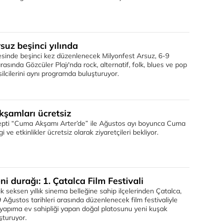
suz beşinci yılında
çesinde beşinci kez düzenlenecek Milyonfest Arsuz, 6-9
rasında Gözcüler Plajı'nda rock, alternatif, folk, blues ve pop
silcilerini aynı programda buluşturuyor.
kşamları ücretsiz
septi “Cuma Akşamı Arter’de” ile Ağustos ayı boyunca Cuma
 ve etkinlikler ücretsiz olarak ziyaretçileri bekliyor.
i durağı: 1. Çatalca Film Festivali
ık seksen yıllık sinema belleğine sahip ilçelerinden Çatalca,
9 Ağustos tarihleri arasında düzenlenecek film festivaliyle
yapıma ev sahipliği yapan doğal platosunu yeni kuşak
şturuyor.