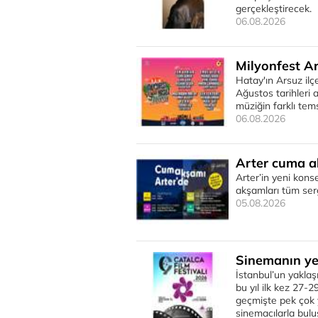
gerçekleştirecek.
06.08.2026
Milyonfest Ar
Hatay'ın Arsuz il
Ağustos tarihleri a
müziğin farklı tem
06.08.2026
Arter cuma a
Arter’in yeni kon
akşamları tüm sergi
05.08.2026
Sinemanın yen
İstanbul’un yaklaş
bu yıl ilk kez 27-2
geçmişte pek çok 
sinemacılarla bulu