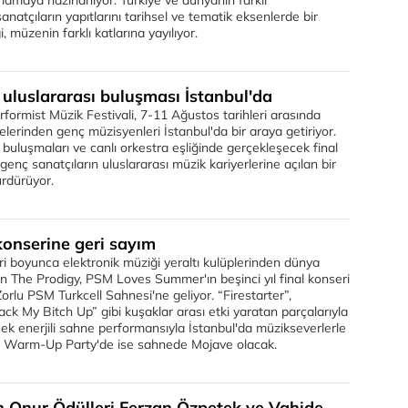
rlamaya hazırlanıyor. Türkiye ve dünyanın farklı
anatçıların yapıtlarını tarihsel ve tematik eksenlerde bir
, müzenin farklı katlarına yayılıyor.
 uluslararası buluşması İstanbul'da
erformist Müzik Festivali, 7-11 Ağustos tarihleri arasında
kelerinden genç müzisyenleri İstanbul'da bir araya getiriyor.
k buluşmaları ve canlı orkestra eşliğinde gerçekleşecek final
 genç sanatçıların uluslararası müzik kariyerlerine açılan bir
ürdürüyor.
konserine geri sayım
yeri boyunca elektronik müziği yeraltı kulüplerinden dünya
n The Prodigy, PSM Loves Summer'ın beşinci yıl final konseri
Zorlu PSM Turkcell Sahnesi'ne geliyor. “Firestarter”,
k My Bitch Up” gibi kuşaklar arası etki yaratan parçalarıyla
ek enerjili sahne performansıyla İstanbul'da müzikseverlerle
k Warm-Up Party'de ise sahnede Mojave olacak.
n Onur Ödülleri Ferzan Özpetek ve Vahide