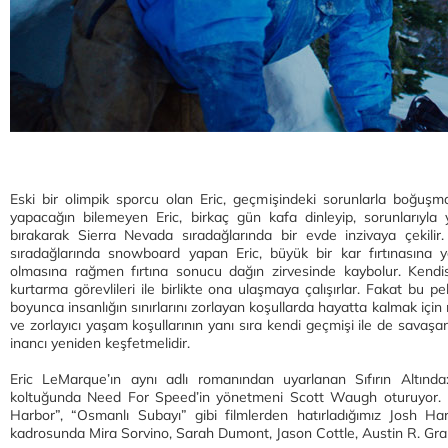
Eski bir olimpik sporcu olan Eric, geçmişindeki sorunlarla boğuş
yapacağın bilemeyen Eric, birkaç gün kafa dinleyip, sorunlarıyla
bırakarak Sierra Nevada sıradağlarında bir evde inzivaya çekili
sıradağlarında snowboard yapan Eric, büyük bir kar fırtınasına y
olmasına rağmen fırtına sonucu dağın zirvesinde kaybolur. Kendi
kurtarma görevlileri ile birlikte ona ulaşmaya çalışırlar. Fakat bu p
boyunca insanlığın sınırlarını zorlayan koşullarda hayatta kalmak iç
ve zorlayıcı yaşam koşullarının yanı sıra kendi geçmişi ile de savaşan
inancı yeniden keşfetmelidir.
Eric LeMarque’ın aynı adlı romanından uyarlanan Sıfırın Altın
koltuğunda Need For Speed’in yönetmeni Scott Waugh oturuyor. Ba
Harbor”, “Osmanlı Subayı” gibi filmlerden hatırladığımız Josh Hart
kadrosunda Mira Sorvino, Sarah Dumont, Jason Cottle, Austin R. Grant 