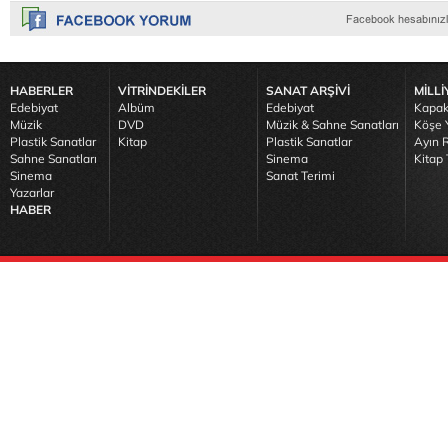
HABERLER
VİTRİNDEKİLER
SANAT ARŞİVİ
MİLLİ
Edebiyat
Albüm
Edebiyat
Kapak
Müzik
DVD
Müzik & Sahne Sanatları
Köşe Y
Plastik Sanatlar
Kitap
Plastik Sanatlar
Ayın R
Sahne Sanatları
Sinema
Kitap 
Sinema
Sanat Terimi
Yazarlar
HABER