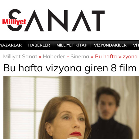
YAZARLAR
HABERLER
MİLLİYET KİTAP
VİZYONDAKİLER
Vİ
Milliyet Sanat
»
Haberler
»
Sinema
» Bu hafta vizyona 
Bu hafta vizyona giren 8 film