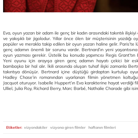
Eva, oyun yazarı bir adam ile genç bir kadın arasındaki takıntılı ilişkiy
ve yakışıklı bir jigolodur. Yıllar önce ölen bir müşterisinin yazdığ
popüler ve merakla takip edilen bir oyun yazarı haline gelir. Paris’te 
genç adamın önemli bir sorunu vardır. Bertnard’ın yeni yaşantısına
oyun yazması gerekir. Üstelik bu konuda yapımcısı Regis Grant’tın b
Yeni oyunu için arayışa giren genç adamın hayatı çekici bir esk
bambaşka bir hal alır. İkili arasında oluşan tuhaf ilişki zamanla Ber
takıntıya dönüşür. Bertnard içine düştüğü girdaptan kurtulup oy
Hadley Chase’in romanından uyarlanan filmin yönetmen koltuğ
Jacquot oturuyor. Isabelle Huppert’ın Eva karakterine hayat verdiği 
Ulliel, Julia Roy, Richard Berry, Marc Barbé, Nathalie Charade gibi isim
Etiketler:
vizyondakiler
vizyona giren filmler
haftanın filmleri