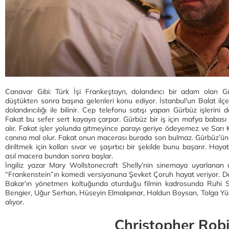
Canavar Gibi: Türk İşi Frankeştayn, dolandırıcı bir adam olan G
düştükten sonra başına gelenleri konu ediyor. İstanbul'un Balat il
dolandırıcılığı ile bilinir. Cep telefonu satışı yapan Gürbüz işlerini 
Fakat bu sefer sert kayaya çarpar. Gürbüz bir iş için mafya babası
alır. Fakat işler yolunda gitmeyince parayı geriye ödeyemez ve Sarı
canına mal olur. Fakat onun macerası burada son bulmaz. Gürbüz’ün a
diriltmek için kolları sıvar ve şaşırtıcı bir şekilde bunu başarır. Ha
asıl macera bundan sonra başlar.
İngiliz yazar Mary Wollstonecraft Shelly’nin sinemaya uyarlanan 
“Frankenstein”ın komedi versiyonuna Şevket Çoruh hayat veriyor. De
Bakar’ın yönetmen koltuğunda oturduğu filmin kadrosunda Ruhi Sar
Bengier, Uğur Serhan, Hüseyin Elmalıpınar, Haldun Boysan, Tolga Yüc
alıyor.
Christopher Rob