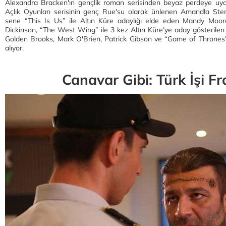
Alexandra Bracken'ın gençlik roman serisinden beyaz perdeye uyarl
Açlık Oyunları serisinin genç Rue'su olarak ünlenen Amandla Sten
sene “This Is Us” ile Altın Küre adaylığı elde eden Mandy Moore, 
Dickinson, “The West Wing” ile 3 kez Altın Küre’ye aday gösterile
Golden Brooks, Mark O'Brien, Patrick Gibson ve “Game of Thrones”
alıyor.
Canavar Gibi: Türk İşi F