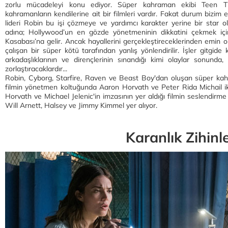
zorlu mücadeleyi konu ediyor. Süper kahraman ekibi Teen Tit
kahramanların kendilerine ait bir filmleri vardır. Fakat durum bizim ek
lideri Robin bu işi çözmeye ve yardımcı karakter yerine bir star o
adına; Hollywood’un en gözde yönetmeninin dikkatini çekmek için 
Kasabası’na gelir. Ancak hayallerini gerçekleştireceklerinden emin 
çalışan bir süper kötü tarafından yanlış yönlendirilir. İşler gitgi
arkadaşlıklarının ve dirençlerinin sınandığı kimi olaylar sonunda, 
zorlaştıracaklardır...
Robin, Cyborg, Starfire, Raven ve Beast Boy'dan oluşan süper kahra
filmin yönetmen koltuğunda Aaron Horvath ve Peter Rida Michail ik
Horvath ve Michael Jelenic'in imzasının yer aldığı filmin seslendirm
Will Arnett, Halsey ve Jimmy Kimmel yer alıyor.
Karanlık Zihinl