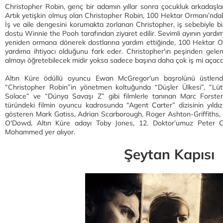
Christopher Robin, genç bir adamın yıllar sonra çocukluk arkadaşları 
Artık yetişkin olmuş olan Christopher Robin, 100 Hektar Ormanı’ndak
İş ve aile dengesini korumakta zorlanan Christopher, iş sebebiyle bir
dostu Winnie the Pooh tarafından ziyaret edilir. Sevimli ayının yardım
yeniden ormana dönerek dostlarına yardım ettiğinde, 100 Hektar Or
yardıma ihtiyacı olduğunu fark eder. Christopher'ın peşinden gelen
almayı öğretebilecek midir yoksa sadece başına daha çok iş mi açacak
Altın Küre ödüllü oyuncu Ewan McGregor'un başrolünü üstlend
“Christopher Robin”in yönetmen koltuğunda “Düşler Ülkesi”, “L
Solace” ve “Dünya Savaşı Z” gibi filmlerle tanınan Marc Forst
türündeki filmin oyuncu kadrosunda “Agent Carter” dizisinin yıldı
gösteren Mark Gatiss, Adrian Scarborough, Roger Ashton-Griffiths,
O'Dowd, Altın Küre adayı Toby Jones, 12. Doktor’umuz Peter 
Mohammed yer alıyor.
Şeytan Kapısı