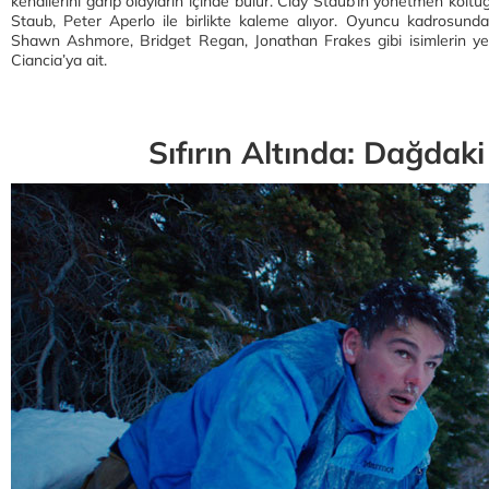
kendilerini garip olayların içinde bulur. Clay Staub’ın yönetmen kol
Staub, Peter Aperlo ile birlikte kaleme alıyor. Oyuncu kadrosunda
Shawn Ashmore, Bridget Regan, Jonathan Frakes gibi isimlerin yer 
Ciancia’ya ait.
Sıfırın Altında: Dağdak