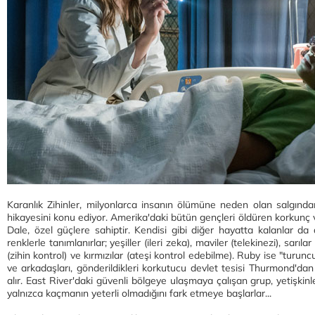
Karanlık Zihinler, milyonlarca insanın ölümüne neden olan salgınd
hikayesini konu ediyor. Amerika'daki bütün gençleri öldüren korkun
Dale, özel güçlere sahiptir. Kendisi gibi diğer hayatta kalanlar da
renklerle tanımlanırlar; yeşiller (ileri zeka), maviler (telekinezi), sarıla
(zihin kontrol) ve kırmızılar (ateşi kontrol edebilme). Ruby ise "turun
ve arkadaşları, gönderildikleri korkutucu devlet tesisi Thurmond'da
alır. East River'daki güvenli bölgeye ulaşmaya çalışan grup, yetişki
yalnızca kaçmanın yeterli olmadığını fark etmeye başlarlar...