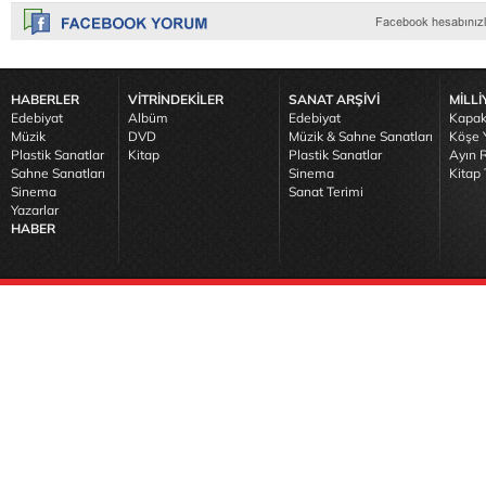
HABERLER
VİTRİNDEKİLER
SANAT ARŞİVİ
MİLLİ
Edebiyat
Albüm
Edebiyat
Kapak
Müzik
DVD
Müzik & Sahne Sanatları
Köşe Y
Plastik Sanatlar
Kitap
Plastik Sanatlar
Ayın R
Sahne Sanatları
Sinema
Kitap 
Sinema
Sanat Terimi
Yazarlar
HABER