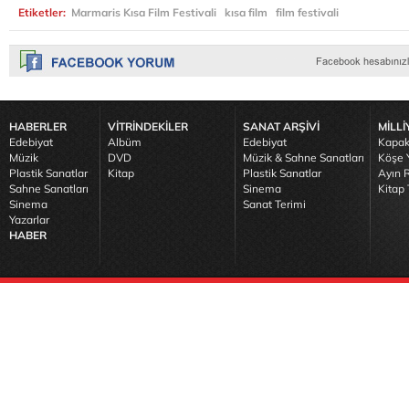
Etiketler:
Marmaris Kısa Film Festivali
kısa film
film festivali
HABERLER
VİTRİNDEKİLER
SANAT ARŞİVİ
MİLLİ
Edebiyat
Albüm
Edebiyat
Kapak
Müzik
DVD
Müzik & Sahne Sanatları
Köşe Y
Plastik Sanatlar
Kitap
Plastik Sanatlar
Ayın R
Sahne Sanatları
Sinema
Kitap 
Sinema
Sanat Terimi
Yazarlar
HABER