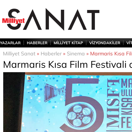
YAZARLAR
HABERLER
MİLLİYET KİTAP
VİZYONDAKİLER
Vİ
Milliyet Sanat
»
Haberler
»
Sinema
» Marmaris Kısa Fil
Marmaris Kısa Film Festivali