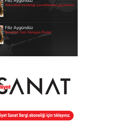
Filiz Aygündüz
Yoksulluk hastalığı çocuklarıma geçmesin!
.
Filiz Aygündüz
Senarist: Sırrı Süreyya Önder
.