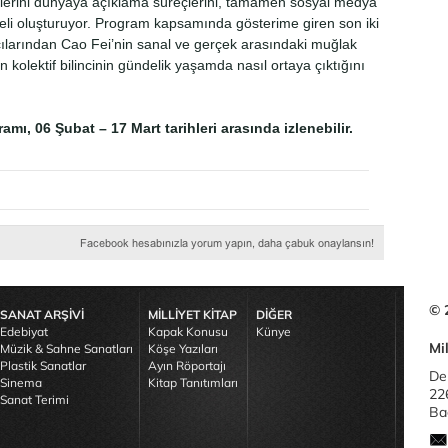
klerini dünyaya açıklama süreçlerini, tamamen sosyal medya
eseli oluşturuyor. Program kapsamında gösterime giren son iki
çılarından Cao Fei’nin sanal ve gerçek arasındaki muğlak
ın kolektif bilincinin gündelik yaşamda nasıl ortaya çıktığını
ramı, 06 Şubat – 17 Mart tarihleri arasında izlenebilir.
© 
SANAT ARŞİVİ
MİLLİYET KİTAP
DİĞER
Edebiyat
Kapak Konusu
Künye
Mil
Müzik & Sahne Sanatları
Köşe Yazıları
Plastik Sanatlar
Ayın Röportajı
De
Sinema
Kitap Tanıtımları
22
Sanat Terimi
Bağ