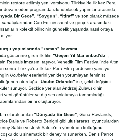
lminin restore edilmiş yeni versiyonu
Türkiye’de
ilk kez
Pera
ar devam eden
programda izlenebilecek yapımlar arasında,
nyada Bir Gece”
,
“Soygun”
,
“İtiraf”
ve son olarak müzede
n sanatçılarından Cao Fei’nin sanal ve gerçek arasındaki
insanların kolektif bilincinin gündelik yaşamda nasıl ortaya
alıyor.
m kurgu yapımlarında “zaman” kavramı
a gösterime giren ilk film
“Geçen Yıl Marienbad'da”
,
in Resnais imzasını taşıyor. Venedik Film Festivali’nde Altın
ten sonra Türkiye’de ilk kez Pera Film perdesine yansıyor.
ng’in
Ucubeler
eserlerini yeniden yorumlayan feminist
koltuğunda oturduğu
“Ucube Orlando”
ise, şekil değişimi
yküler sunuyor. Seçkide yer alan Andrzej Zulawski’nin
ri yeni görüntüler ve dış ses anlatımıyla tamamladığı
pımlarından birini oluşturuyor.
biri olarak anılan
“Dünyada Bir Gece”
, Gena Rowlands,
rice Dalle ve Roberto Benigni gibi uluslararası oyunculardan
 Benny Safdie ve Josh Safdie’nin yönetmen koltuğunu
 coşku dolu sinematik bir deneyim sunarken, Denis Parrot