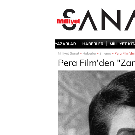
YAZARLAR
HABERLER
MİLLİYET Kİ
Milliyet Sanat
»
Haberler
»
Sinema
» Pera Film'de
Pera Film'den "Zam