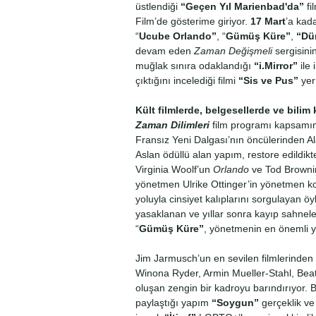
üstlendiği
“Geçen Yıl Marienbad'da”
fi
Film’de gösterime giriyor.
17 Mart
’a
kad
“
Ucube Orlando”
, “
Gümüş Küre”
,
“Dü
devam eden
Zaman Değişmeli
sergisini
muğlak sınıra odaklandığı
“i.Mirror”
ile 
çıktığını incelediği filmi
“Sis ve Pus”
yer 
Kült filmlerde, belgesellerde ve bili
Zaman Dilimleri
film programı kapsamınd
Fransız Yeni Dalgası’nın öncülerinden Ala
Aslan ödüllü alan yapım, restore edildik
Virginia Woolf’un
Orlando
ve Tod Browni
yönetmen Ulrike Ottinger’in yönetmen 
yoluyla cinsiyet kalıplarını sorgulayan ö
yasaklanan ve yıllar sonra kayıp sahnele
“
Gümüş Küre”
, yönetmenin en önemli ya
Jim Jarmusch’un en sevilen filmlerinden 
Winona Ryder, Armin Mueller-Stahl, Beat
oluşan zengin bir kadroyu barındırıyor.
paylaştığı yapım
“Soygun”
gerçeklik ve