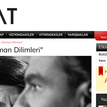
TAP
VİZYONDAKİLER
VİTRİNDEKİLER
YARIŞMALAR
Yeni
n "Zaman Dilimleri"
Etki
an Dilimleri"
BUG
Yarın
H
Ya