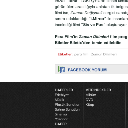
imzalı
“İtiraf”
LGBTQ+’ların cinsel kimli
görüntüleri aracılığıyla anlatan ilk belg
filmi ise,
Zaman Değişmeli
sergisi sanat
sınıra odaklandığı
“
i.Mirror”
ile insanlar
incelediği filmi
“Sis ve Pus”
oluşturuyor.
Pera Film’in
Zaman Dilimleri
film prog
Biletler Biletix’den temin edilebilir.
Etiketler:
pera film
Zaman Dilimleri
HABERLER
VİTRİNDEKİLER
Edebiyat
Albüm
Müzik
DVD
Plastik Sanatlar
Kitap
Sahne Sanatları
Sinema
Yazarlar
HABER