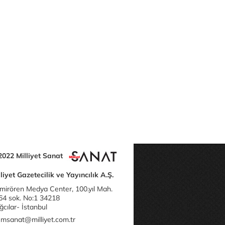
2022 Milliyet Sanat
liyet Gazetecilik ve Yayıncılık A.Ş.
mirören Medya Center, 100.yıl Mah.
64 sok. No:1 34218
cılar- İstanbul
msanat@milliyet.com.tr