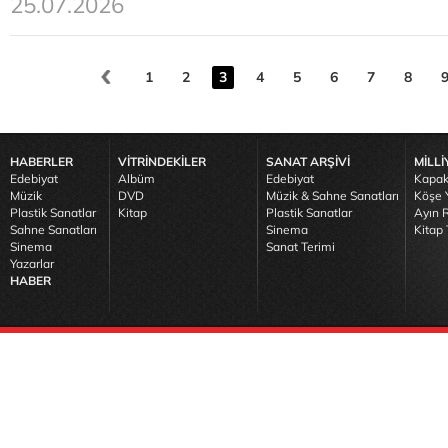
25.07.2026
1
2
3
4
5
6
7
8
HABERLER
VİTRİNDEKİLER
SANAT ARŞİVİ
MİLLİ
Edebiyat
Albüm
Edebiyat
Kapak
Müzik
DVD
Müzik & Sahne Sanatları
Köşe Y
Plastik Sanatlar
Kitap
Plastik Sanatlar
Ayın R
Sahne Sanatları
Sinema
Kitap 
Sinema
Sanat Terimi
Yazarlar
HABER