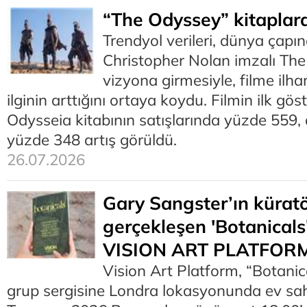
“The Odyssey” kitaplar
Trendyol verileri, dünya çapı
Christopher Nolan imzalı The
vizyona girmesiyle, filme ilh
ilginin arttığını ortaya koydu. Filmin ilk gö
Odysseia kitabının satışlarında yüzde 559,
yüzde 348 artış görüldü.
26.07.2026
Gary Sangster’ın kürat
gerçekleşen 'Botanicals'
VISION ART PLATFORM 
Vision Art Platform, “Botanica
grup sergisine Londra lokasyonunda ev sahi