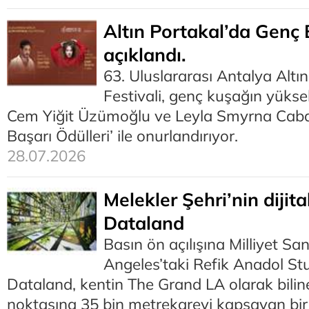
Altın Portakal’da Genç 
açıklandı.
63. Uluslararası Antalya Altı
Festivali, genç kuşağın yüks
Cem Yiğit Üzümoğlu ve Leyla Smyrna Cabas’
Başarı Ödülleri’ ile onurlandırıyor.
28.07.2026
Melekler Şehri’nin dijital
Dataland
Basın ön açılışına Milliyet San
Angeles’taki Refik Anadol Stu
Dataland, kentin The Grand LA olarak bilin
noktasına 35 bin metrekareyi kapsayan bir s