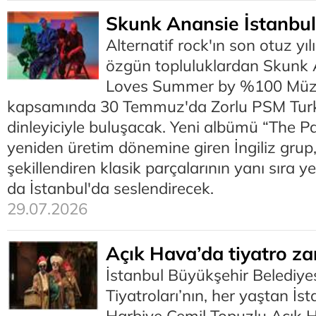
Skunk Anansie İstanbul
Alternatif rock'ın son otuz y
özgün topluluklardan Skunk
Loves Summer by %100 Müzik
kapsamında 30 Temmuz'da Zorlu PSM Turk
dinleyiciyle buluşacak. Yeni albümü “The Pai
yeniden üretim dönemine giren İngiliz grup,
şekillendiren klasik parçalarının yanı sıra y
da İstanbul'da seslendirecek.
29.07.2026
Açık Hava’da tiyatro z
İstanbul Büyükşehir Belediyes
Tiyatroları’nın, her yaştan İst