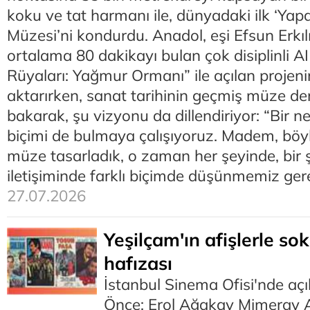
koku ve tat harmanı ile, dünyadaki ilk ‘Yap
Müzesi’ni kondurdu. Anadol, eşi Efsun Erkıl
ortalama 80 dakikayı bulan çok disiplinli AI
Rüyaları: Yağmur Ormanı” ile açılan projenin
aktarırken, sanat tarihinin geçmiş müze de
bakarak, şu vizyonu da dillendiriyor: “Bir nev
biçimi de bulmaya çalışıyoruz. Madem, böy
müze tasarladık, o zaman her şeyinde, bir ş
iletişiminde farklı biçimde düşünmemiz gere
27.07.2026
Yeşilçam'ın afişlerle so
hafızası
İstanbul Sinema Ofisi'nde aç
Önce: Erol Ağakay Mimeray Arş