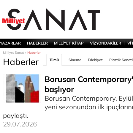
YAZARLAR
HABERLER
MİLLİYET KİTAP
VİZYONDAKİLER
Vİ
Milliyet Sanat »
Haberler
Haberler
Tümü
Sinema
Edebiyat
Plastik Sanatl
Borusan Contemporary'
başlıyor
Borusan Contemporary, Eylül
yeni sezonundan ilk ipuçların
paylaştı.
29.07.2026