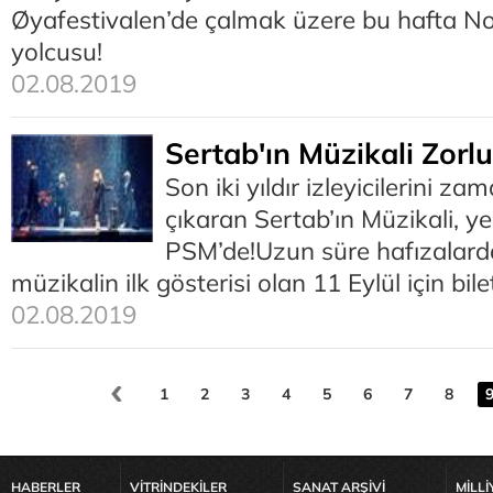
Øyafestivalen’de çalmak üzere bu hafta N
yolcusu!
02.08.2019
Sertab'ın Müzikali Zorl
Son iki yıldır izleyicilerini z
çıkaran Sertab’ın Müzikali, y
PSM’de!Uzun süre hafızalard
müzikalin ilk gösterisi olan 11 Eylül için bilet
02.08.2019
1
2
3
4
5
6
7
8
HABERLER
VİTRİNDEKİLER
SANAT ARŞİVİ
MİLLİ