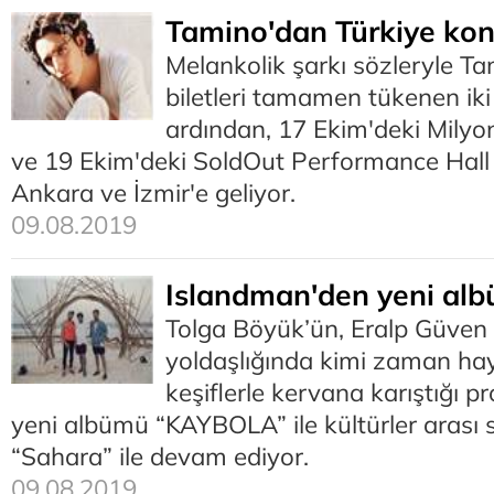
Tamino'dan Türkiye kon
Melankolik şarkı sözleryle Ta
biletleri tamamen tükenen iki
ardından, 17 Ekim'deki Mily
ve 19 Ekim'deki SoldOut Performance Hall k
Ankara ve İzmir'e geliyor.
09.08.2019
Islandman'den yeni al
Tolga Böyük’ün, Eralp Güven
yoldaşlığında kimi zaman hay
keşiflerle kervana karıştığı p
yeni albümü “KAYBOLA” ile kültürler arası 
“Sahara” ile devam ediyor.
09.08.2019