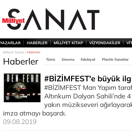
YAZARLAR
HABERLER
MİLLİYET KİTAP
VİZYONDAKİLER
Vİ
Milliyet Sanat »
Haberler
Haberler
Tümü
Sinema
Edebiyat
Plastik Sanatlar
#BİZİMFEST'e büyük ilg
#BİZİMFEST Man Yapım tarafı
Altınkum Dalyan Sahili’nde 
yakın müzikseveri ağırlayara
imza atmayı başardı.
09.08.2019