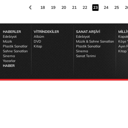
18
19
20
21
22
23
24
25
2
HABERLER
VİTRİNDEKİLER
SANAT ARŞİVİ
MİLLİ
Edebiyat
Albüm
Edebiyat
Kapak
Müzik
DVD
Müzik & Sahne Sanatları
Köşe Y
Plastik Sanatlar
Kitap
Plastik Sanatlar
Ayın R
Sahne Sanatları
Sinema
Kitap 
Sinema
Sanat Terimi
Yazarlar
HABER