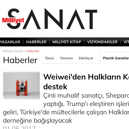
YAZARLAR
HABERLER
MİLLİYET KİTAP
VİZYONDAKİLER
Vİ
Milliyet Sanat »
Haberler
Haberler
Tümü
Sinema
Edebiyat
Plastik Sanatlar
Weiwei'den Halkların K
destek
Çinli muhalif sanatçı, Shepard 
yaptığı, Trump'ı eleştiren işl
geliri, Türkiye'de mültecilerle çalışan Halkl
derneğine bağışlayacak
01.05.2017