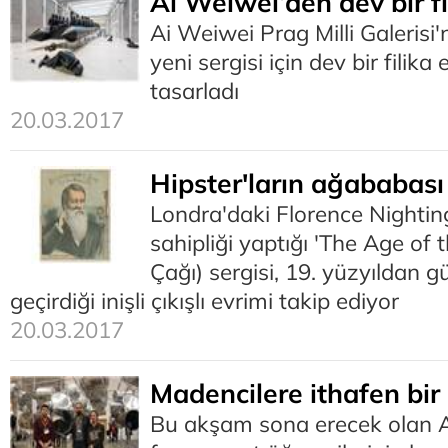
Ai Weiwei’den dev bir fi
Ai Weiwei Prag Milli Galerisi
yeni sergisi için dev bir filik
tasarladı
20.03.2017
Hipster'ların ağababas
Londra'daki Florence Nightin
sahipliği yaptığı 'The Age of 
Çağı) sergisi, 19. yüzyıldan
geçirdiği inişli çıkışlı evrimi takip ediyor
20.03.2017
Madencilere ithafen bir 
Bu akşam sona erecek olan 