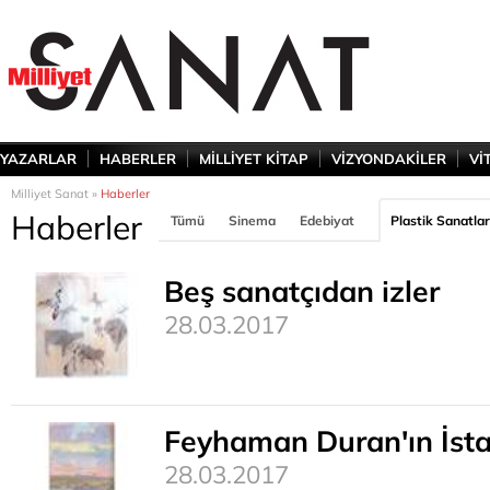
YAZARLAR
HABERLER
MİLLİYET KİTAP
VİZYONDAKİLER
Vİ
Milliyet Sanat »
Haberler
Haberler
Tümü
Sinema
Edebiyat
Plastik Sanatlar
Beş sanatçıdan izler
28.03.2017
Feyhaman Duran'ın İsta
28.03.2017