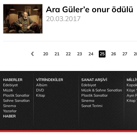
Ara Güler’e onur ödülü
20.03.2017
20
21
22
23
24
25
26
27
2
HABERLER
VİTRİNDEKİLER
SANAT ARŞİVİ
MİLLİ
Edebiyat
Albüm
Edebiyat
Kapak
Müzik
DVD
Müzik & Sahne Sanatları
Köşe Y
Plastik Sanatlar
Kitap
Plastik Sanatlar
Ayın R
Sahne Sanatları
Sinema
Kitap 
Sinema
Sanat Terimi
Yazarlar
HABER