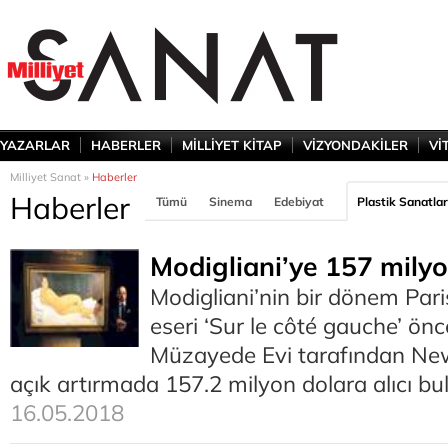
YAZARLAR
HABERLER
MİLLİYET KİTAP
VİZYONDAKİLER
Vİ
Milliyet Sanat »
Haberler
Haberler
Tümü
Sinema
Edebiyat
Plastik Sanatlar
Modigliani’ye 157 milyo
Modigliani’nin bir dönem Pari
eseri ‘Sur le côté gauche’ ön
Müzayede Evi tarafından New
açık artırmada 157.2 milyon dolara alıcı bu
16.05.2018