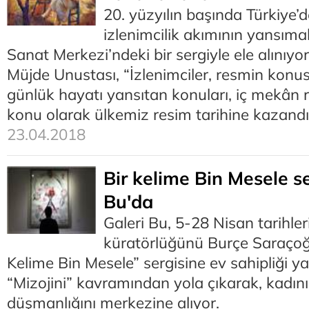
20. yüzyılın başında Türkiye’
izlenimcilik akımının yansımal
Sanat Merkezi’ndeki bir sergiyle ele alınıy
Müjde Unustası, “İzlenimciler, resmin konu
günlük hayatı yansıtan konuları, iç mekân 
konu olarak ülkemiz resim tarihine kazandır
23.04.2018
Bir kelime Bin Mesele se
Bu'da
Galeri Bu, 5-28 Nisan tarihler
küratörlüğünü Burçe Saraçoğl
Kelime Bin Mesele” sergisine ev sahipliği ya
“Mizojini” kavramından yola çıkarak, kadını
düşmanlığını merkezine alıyor.