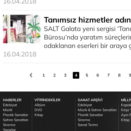
16.04.2018
Tanımsız hizmetler adı
SALT Galata yeni sergisi ‘Tan
Bürosu’nda yaratım süreçlerine
odaklanan eserleri bir araya g
16.04.2018
1
2
3
4
5
6
7
8
HABERLER
VİTRİNDEKİLER
SANAT ARŞİVİ
MİLLİ
Edebiyat
Albüm
Edebiyat
Kapak
Müzik
DVD
Müzik & Sahne Sanatları
Köşe Y
Plastik Sanatlar
Kitap
Plastik Sanatlar
Ayın R
Sahne Sanatları
Sinema
Kitap 
Sinema
Sanat Terimi
Yazarlar