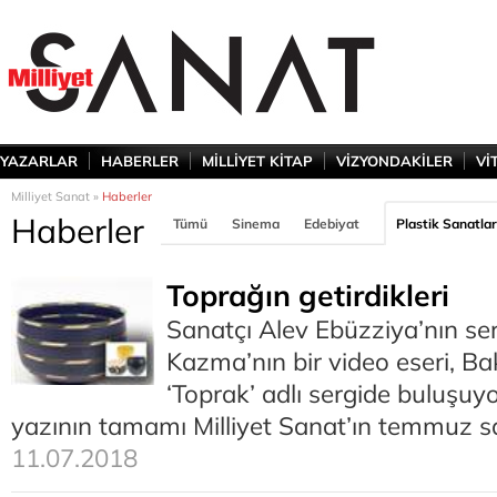
YAZARLAR
HABERLER
MİLLİYET KİTAP
VİZYONDAKİLER
Vİ
Milliyet Sanat »
Haberler
Haberler
Tümü
Sinema
Edebiyat
Plastik Sanatlar
Toprağın getirdikleri
Sanatçı Alev Ebüzziya’nın ser
Kazma’nın bir video eseri, B
‘Toprak’ adlı sergide buluşuy
yazının tamamı Milliyet Sanat’ın temmuz s
11.07.2018