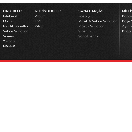
HABERLER
VİTRİNDEKİLER
SANAT ARŞİVİ
MİLLİ
Edebiyat
Albüm
Edebiyat
Kapak
Müzik
DVD
Müzik & Sahne Sanatları
Köşe Y
Plastik Sanatlar
Kitap
Plastik Sanatlar
Ayın R
Sahne Sanatları
Sinema
Kitap 
Sinema
Sanat Terimi
Yazarlar
HABER