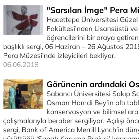
"Sarsılan İmge" Pera M
Hacettepe Üniversitesi Güzel
Fakültesi’nden Lisansüstü ve 
öğrencilerini bir araya getire
başlıklı sergi, 06 Haziran – 26 Ağustos 2018
Pera Müzesi’nde izleyicileri bekliyor.
06.06.2018
Görünenin ardındaki 
Sabancı Üniversitesi Sakıp S
Osman Hamdi Bey’in altı tab
konservasyon ve bilimsel ara
çalışmalarıyla beraber sergiliyor. Açılışı ö
sergi, Bank of America Merrill Lynch’in dü
yürüttüğü ‘Sanatı Koruma Projesi’ kapsam