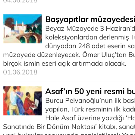
04.06.2018
Başyapıtlar müzayedes
Beyaz Müzayede 3 Haziran’da
koleksiyonlardan derlenmiş T
dünyadan 248 adet eserin sat
müzayede düzenleyecek. Ömer Uluç’tan B
birçok ismin eseri açık artırmada olacak.
01.06.2018
Asaf’ın 50 yeni resmi b
Burcu Pelvanoğlu’nun ilk bas
yapılan, Türk resminin ilk ka
Hale Asaf üzerine yazdığı ‘H
Sanatında Bir Dönüm Noktası’ kitabı, sanat