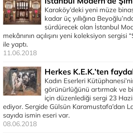
İstanbul Modern'de Şim
Karaköy’deki yeni müze bin
kadar üç yıllığına Beyoğlu’nda
sürdürecek olan İstanbul Mod
mekânının açılışını yeni koleksiyon sergisi 
ile yaptı.
11.06.2018
Herkes K.E.K.’ten fayda
Kadın Eserleri Kütüphanesi’nin
görünürlüğünü artırmak ve b
için düzenlediği sergi 23 Ha
ediyor. Sergide Gülsün Karamustafa’dan La
sayıda ismin eseri var.
08.06.2018