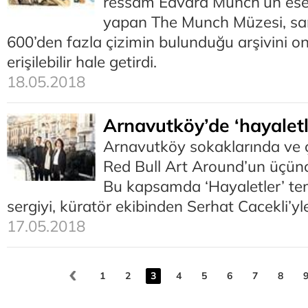
ressam Edvard Munch’un eserl
yapan The Munch Müzesi, san
600’den fazla çizimin bulunduğu arşivini o
erişilebilir hale getirdi.
18.05.2018
Arnavutköy’de ‘hayaletl
Arnavutköy sokaklarında ve ç
Red Bull Art Around’un üçün
Bu kapsamda ‘Hayaletler’ tem
sergiyi, küratör ekibinden Serhat Cacekli’y
17.05.2018
1
2
3
4
5
6
7
8