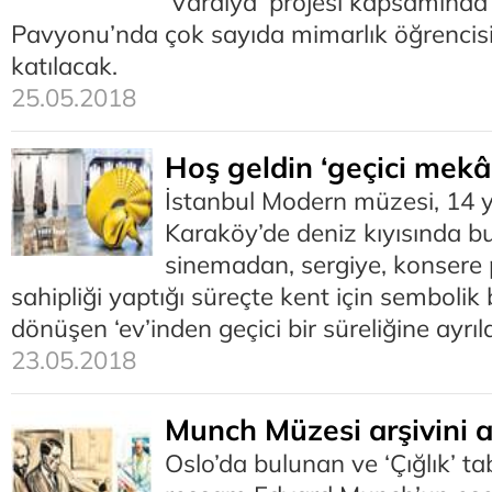
‘Vardiya’ projesi kapsamında
Pavyonu’nda çok sayıda mimarlık öğrencisi
katılacak.
25.05.2018
Hoş geldin ‘geçici mekâ
İstanbul Modern müzesi, 14 y
Karaköy’de deniz kıyısında b
sinemadan, sergiye, konsere 
sahipliği yaptığı süreçte kent için semboli
dönüşen ‘ev’inden geçici bir süreliğine ayrıld
23.05.2018
Munch Müzesi arşivini a
Oslo’da bulunan ve ‘Çığlık’ t