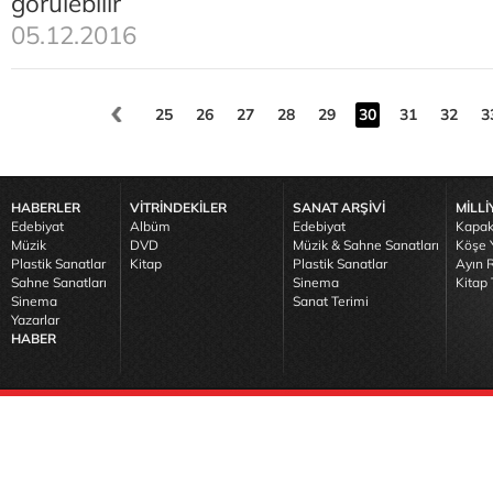
görülebilir
05.12.2016
25
26
27
28
29
30
31
32
3
HABERLER
VİTRİNDEKİLER
SANAT ARŞİVİ
MİLLİ
Edebiyat
Albüm
Edebiyat
Kapak
Müzik
DVD
Müzik & Sahne Sanatları
Köşe Y
Plastik Sanatlar
Kitap
Plastik Sanatlar
Ayın R
Sahne Sanatları
Sinema
Kitap 
Sinema
Sanat Terimi
Yazarlar
HABER