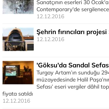
Sanatçının eserleri 30 Ocak'
Contemporary'de sergilenec
12.12.2016
Şehrin fırıncıları projes
12.12.2016
'Göksu'da Sandal Sefas
Turgay Artam’ın sunduğu 294
müzayedesinde Halil Paşa’nı
Sefası’ eseri vergiler dâhil t
fiyata satıldı
12.12.2016