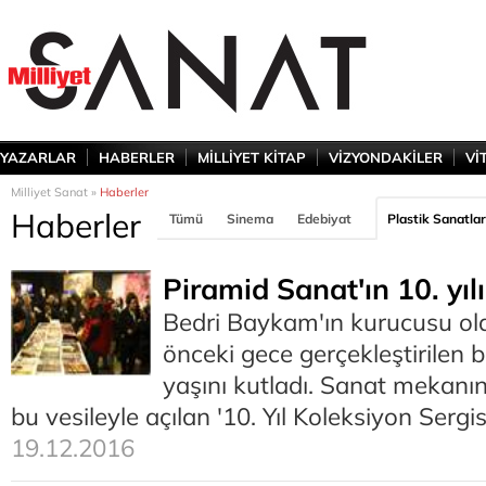
YAZARLAR
HABERLER
MİLLİYET KİTAP
VİZYONDAKİLER
Vİ
Milliyet Sanat »
Haberler
Haberler
Tümü
Sinema
Edebiyat
Plastik Sanatlar
Piramid Sanat'ın 10. yıl
Bedri Baykam'ın kurucusu ol
önceki gece gerçekleştirilen bi
yaşını kutladı. Sanat mekanı
bu vesileyle açılan '10. Yıl Koleksiyon Sergi
19.12.2016