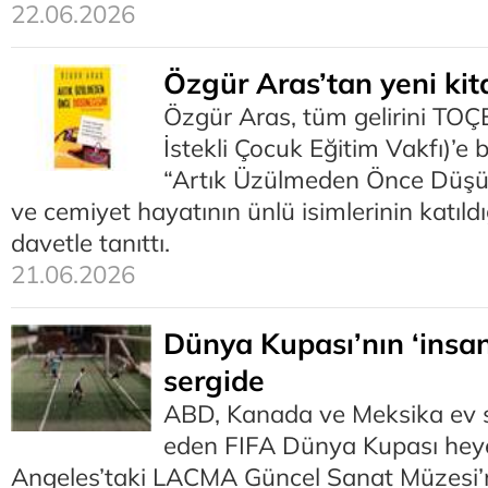
22.06.2026
Özgür Aras’tan yeni kit
Özgür Aras, tüm gelirini T
İstekli Çocuk Eğitim Vakfı)’e b
“Artık Üzülmeden Önce Düşün
ve cemiyet hayatının ünlü isimlerinin katıldı
davetle tanıttı.
21.06.2026
Dünya Kupası’nın ‘insanl
sergide
ABD, Kanada ve Meksika ev 
eden FIFA Dünya Kupası heye
Angeles’taki LACMA Güncel Sanat Müzesi’n