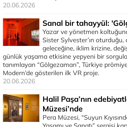
20.06.2026
Sanal bir tahayyül: 'G
Yazar ve yönetmen koltuğund
Sister Sylvester’ın oturduğu,
geleceğine, iklim krizine, değ
günlük yaşama etkisine yepyeni bir sorgula
tanımlayan “Gölgezaman”, Türkiye prömiyeri
Modern’de gösterilen ilk VR proje.
20.06.2026
Halil Paşa’nın edebiyat
Müzesi’nde
Pera Müzesi, “Suyun Kıyısında
Yaşamı ve Sanatı” sergisi k