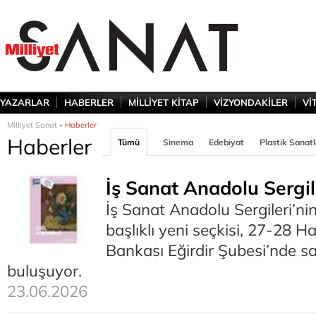
YAZARLAR
HABERLER
MİLLİYET KİTAP
VİZYONDAKİLER
Vİ
Milliyet Sanat »
Haberler
Haberler
Tümü
Sinema
Edebiyat
Plastik Sanatl
İş Sanat Anadolu Sergile
İş Sanat Anadolu Sergileri’ni
başlıklı yeni seçkisi, 27-28 Ha
Bankası Eğirdir Şubesi’nde sa
buluşuyor.
23.06.2026