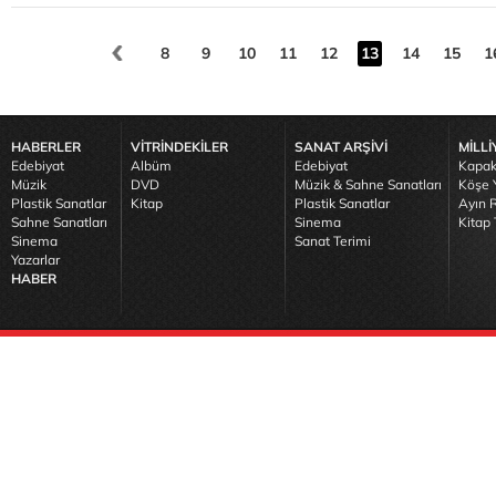
8
9
10
11
12
13
14
15
1
HABERLER
VİTRİNDEKİLER
SANAT ARŞİVİ
MİLLİ
Edebiyat
Albüm
Edebiyat
Kapak
Müzik
DVD
Müzik & Sahne Sanatları
Köşe Y
Plastik Sanatlar
Kitap
Plastik Sanatlar
Ayın R
Sahne Sanatları
Sinema
Kitap 
Sinema
Sanat Terimi
Yazarlar
HABER