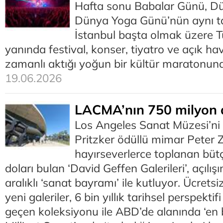
Hafta sonu Babalar Günü, D
Dünya Yoga Günü’nün aynı t
İstanbul başta olmak üzere Tü
yanında festival, konser, tiyatro ve açık hav
zamanlı aktığı yoğun bir kültür maratonuna 
19.06.2026
LACMA’nın 750 milyon d
Los Angeles Sanat Müzesi’ni
Pritzker ödüllü mimar Peter 
hayırseverlerce toplanan büt
doları bulan ‘David Geffen Galerileri’, açılı
aralıklı ‘sanat bayramı’ ile kutluyor. Ücret
yeni galeriler, 6 bin yıllık tarihsel perspekti
geçen koleksiyonu ile ABD’de alanında ‘en b