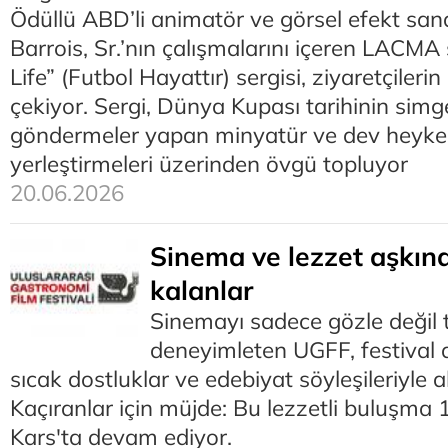
Ödüllü ABD’li animatör ve görsel efekt sana
Barrois, Sr.’nın çalışmalarını içeren LACMA 
Life” (Futbol Hayattır) sergisi, ziyaretçilerin
çekiyor. Sergi, Dünya Kupası tarihinin simg
göndermeler yapan minyatür ve dev heykelle
yerleştirmeleri üzerinden övgü topluyor
20.06.2026
Sinema ve lezzet aşkın
kalanlar
Sinemayı sadece gözle değil 
deneyimleten UGFF, festival 
sıcak dostluklar ve edebiyat söyleşileriyle ak
Kaçıranlar için müjde: Bu lezzetli buluşm
Kars'ta devam ediyor.