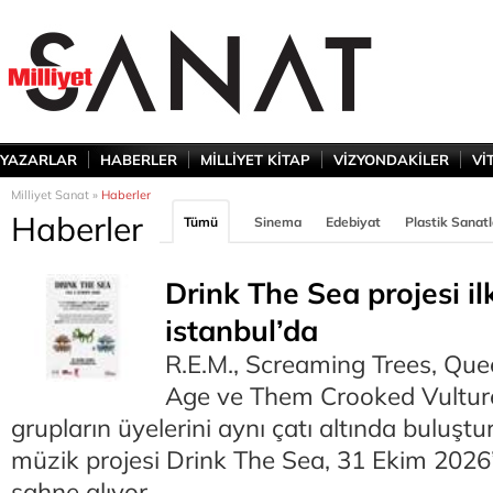
YAZARLAR
HABERLER
MİLLİYET KİTAP
VİZYONDAKİLER
Vİ
Milliyet Sanat »
Haberler
Haberler
Tümü
Sinema
Edebiyat
Plastik Sanatl
Drink The Sea projesi il
istanbul’da
R.E.M., Screaming Trees, Que
Age ve Them Crooked Vultures
grupların üyelerini aynı çatı altında buluşt
müzik projesi Drink The Sea, 31 Ekim 2026’
sahne alıyor.