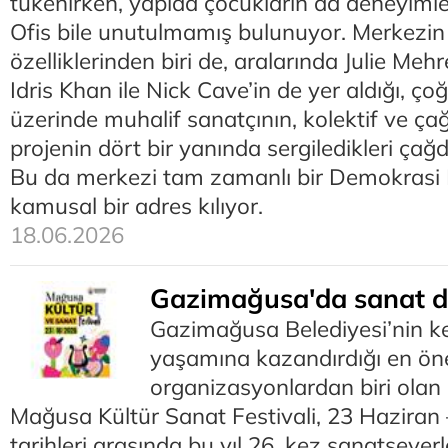
tükenirken, yapıda çocukların da deneyimle
Ofis bile unutulmamış bulunuyor. Merkezin
özelliklerinden biri de, aralarında Julie Meh
Idris Khan ile Nick Cave’in de yer aldığı, ço
üzerinde muhalif sanatçının, kolektif ve ç
projenin dört bir yanında sergiledikleri çağd
Bu da merkezi tam zamanlı bir Demokrasi B
kamusal bir adres kılıyor.
18.06.2026
Gazimağusa'da sanat d
Gazimağusa Belediyesi’nin ke
yaşamına kazandırdığı en ön
organizasyonlardan biri olan 
Mağusa Kültür Sanat Festivali, 23 Hazira
tarihleri arasında bu yıl 26. kez sanatseve