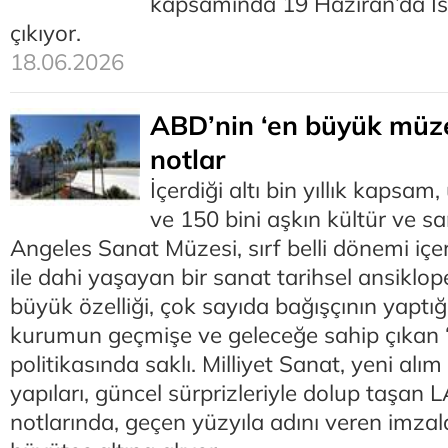
kapsamında 19 Haziran’da İs
çıkıyor.
18.06.2026
ABD’nin ‘en büyük müz
notlar
İçerdiği altı bin yıllık kapsa
ve 150 bini aşkın kültür ve sa
Angeles Sanat Müzesi, sırf belli dönemi içe
ile dahi yaşayan bir sanat tarihsel ansiklo
büyük özelliği, çok sayıda bağışçının yaptığı
kurumun geçmişe ve geleceğe sahip çıkan ‘k
politikasında saklı. Milliyet Sanat, yeni alım
yapıları, güncel sürprizleriyle dolup taşan
notlarında, geçen yüzyıla adını veren imzala