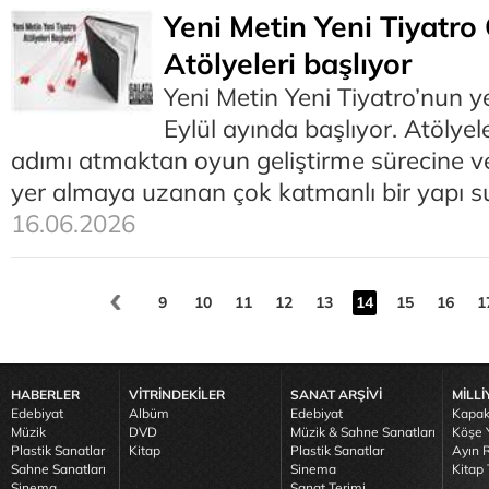
Yeni Metin Yeni Tiyatro
Atölyeleri başlıyor
Yeni Metin Yeni Tiyatro’nun y
Eylül ayında başlıyor. Atölyel
adımı atmaktan oyun geliştirme sürecine ve
yer almaya uzanan çok katmanlı bir yapı s
16.06.2026
9
10
11
12
13
14
15
16
1
HABERLER
VİTRİNDEKİLER
SANAT ARŞİVİ
MİLLİ
Edebiyat
Albüm
Edebiyat
Kapak
Müzik
DVD
Müzik & Sahne Sanatları
Köşe Y
Plastik Sanatlar
Kitap
Plastik Sanatlar
Ayın R
Sahne Sanatları
Sinema
Kitap 
Sinema
Sanat Terimi