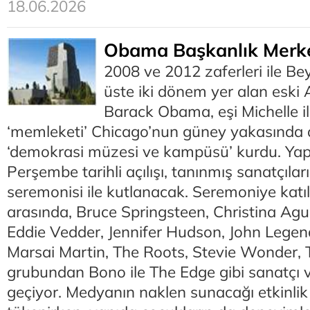
18.06.2026
Obama Başkanlık Merkez
2008 ve 2012 zaferleri ile Be
üste iki dönem yer alan eski
Barack Obama, eşi Michelle ile
‘memleketi’ Chicago’nun güney yakasında 
‘demokrasi müzesi ve kampüsü’ kurdu. Yap
Perşembe tarihli açılışı, tanınmış sanatçıla
seremonisi ile kutlanacak. Seremoniye katı
arasında, Bruce Springsteen, Christina Ag
Eddie Vedder, Jennifer Hudson, John Legen
Marsai Martin, The Roots, Stevie Wonder,
grubundan Bono ile The Edge gibi sanatçı v
geçiyor. Medyanın naklen sunacağı etkinlik i