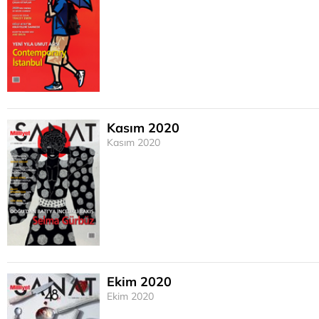
Kasım 2020
Kasım 2020
Ekim 2020
Ekim 2020