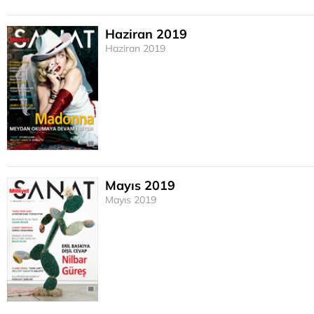
Haziran 2019
Haziran 2019
Mayıs 2019
Mayıs 2019