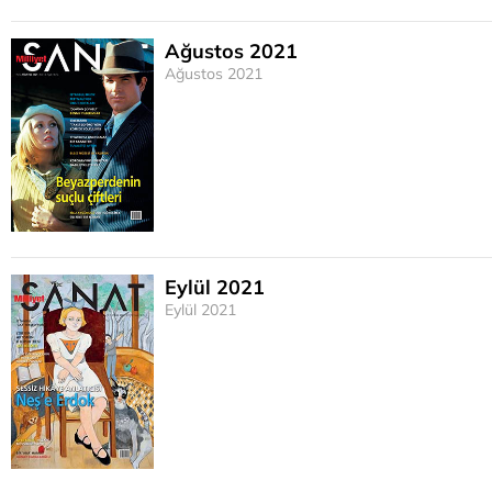
Ağustos 2021
Ağustos 2021
Eylül 2021
Eylül 2021