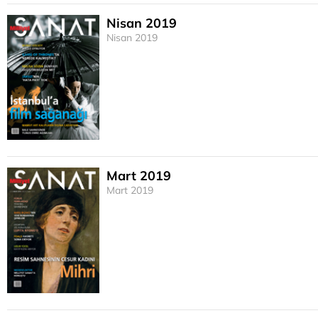
Nisan 2019
Nisan 2019
Mart 2019
Mart 2019