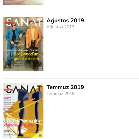
Ağustos 2019
Ağustos 2019
Temmuz 2019
Temmuz 2019