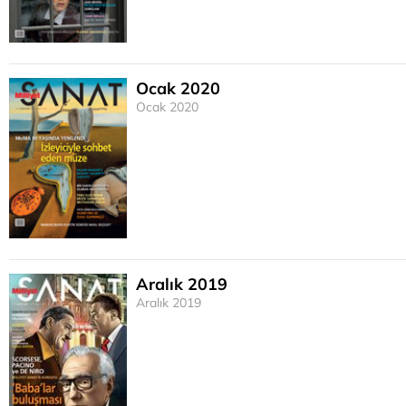
Ocak 2020
Ocak 2020
Aralık 2019
Aralık 2019