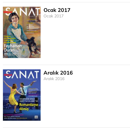
Ocak 2017
Ocak 2017
Aralık 2016
Aralık 2016