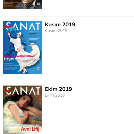
Kasım 2019
Kasım 2019
Ekim 2019
Ekim 2019