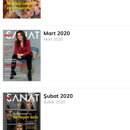
Mart 2020
Mart 2020
Şubat 2020
Şubat 2020