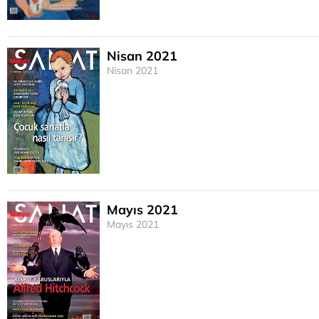
Nisan 2021
Nisan 2021
Mayıs 2021
Mayıs 2021