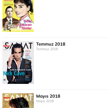
Temmuz 2018
Temmuz 2018
Mayıs 2018
Mayıs 2018