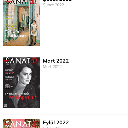
Şubat 2022
Mart 2022
Mart 2022
Eylül 2022