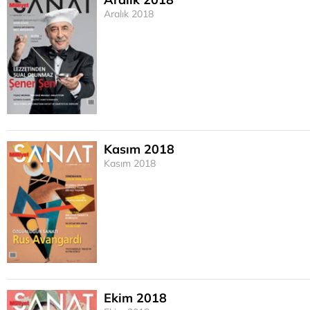
Aralık 2018
Kasım 2018
Kasım 2018
Ekim 2018