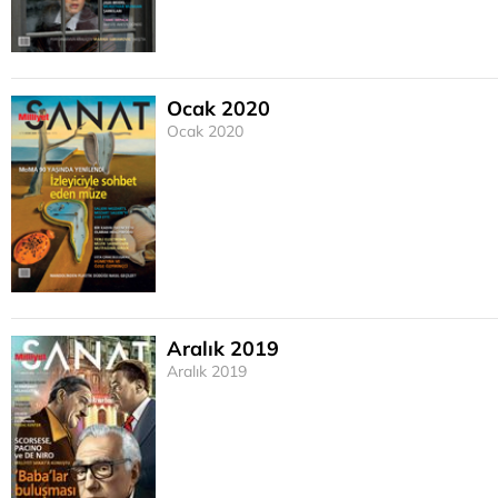
Ocak 2020
Ocak 2020
Aralık 2019
Aralık 2019