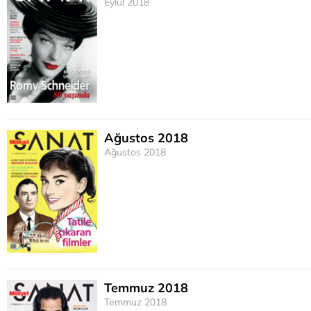
Eylül 2018
Ağustos 2018
Ağustos 2018
Temmuz 2018
Temmuz 2018