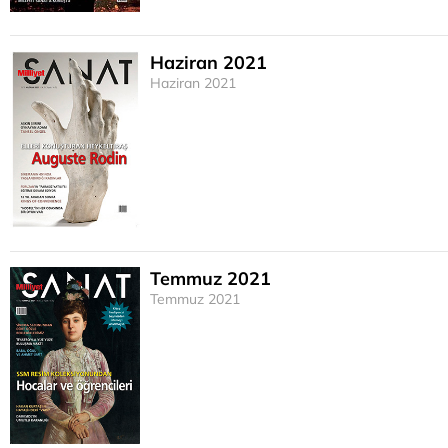
Haziran 2021
Haziran 2021
Temmuz 2021
Temmuz 2021