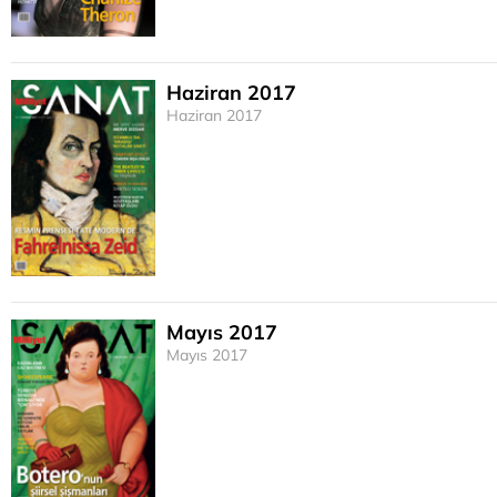
Haziran 2017
Haziran 2017
Mayıs 2017
Mayıs 2017