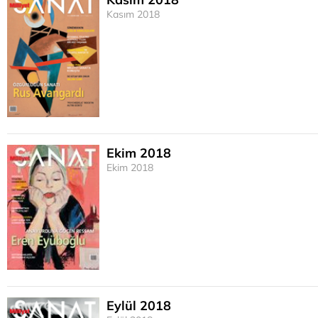
Kasım 2018
Ekim 2018
Ekim 2018
Eylül 2018