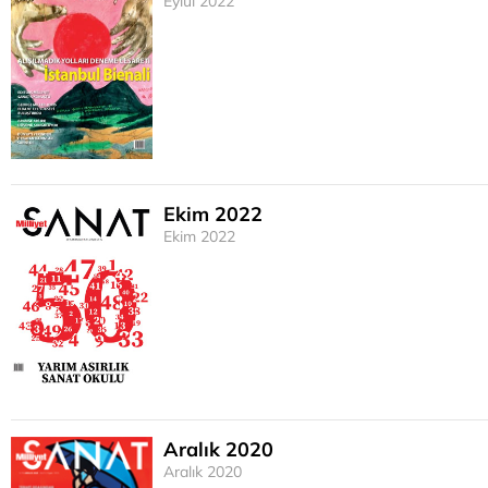
Eylül 2022
Ekim 2022
Ekim 2022
Aralık 2020
Aralık 2020