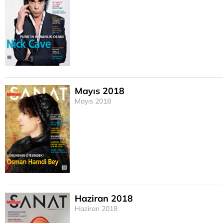
Mayıs 2018
Mayıs 2018
Haziran 2018
Haziran 2018