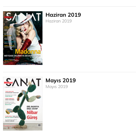
Haziran 2019
Haziran 2019
Mayıs 2019
Mayıs 2019