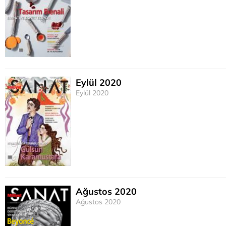
Eylül 2020
Eylül 2020
Ağustos 2020
Ağustos 2020