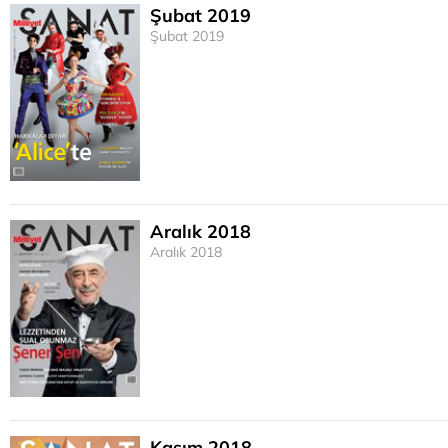
Şubat 2019
Şubat 2019
Aralık 2018
Aralık 2018
Kasım 2018