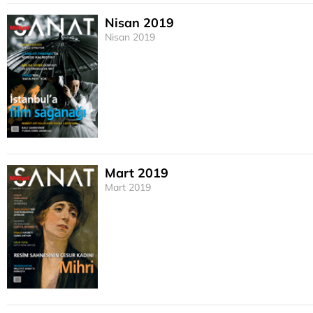
Nisan 2019
Nisan 2019
Mart 2019
Mart 2019