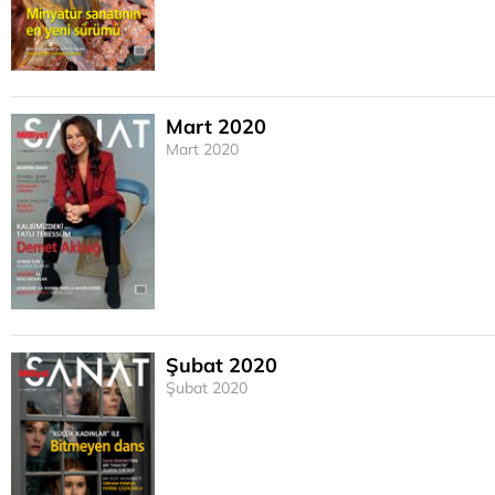
Mart 2020
Mart 2020
Şubat 2020
Şubat 2020