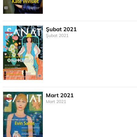
Şubat 2021
Şubat 2021
Mart 2021
Mart 2021