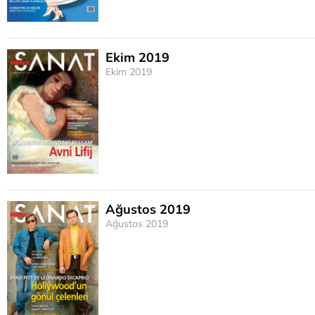
Ekim 2019
Ekim 2019
Ağustos 2019
Ağustos 2019