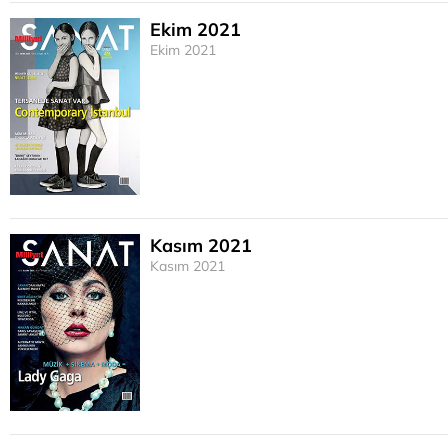
Ekim 2021
Ekim 2021
Kasım 2021
Kasım 2021