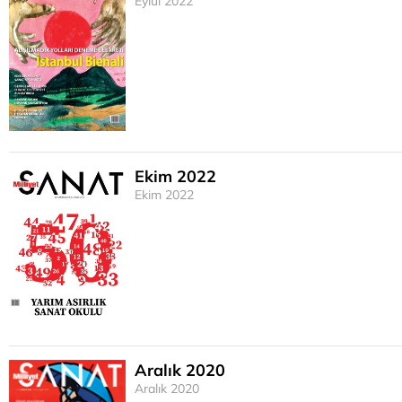
Eylül 2022
Ekim 2022
Ekim 2022
Aralık 2020
Aralık 2020