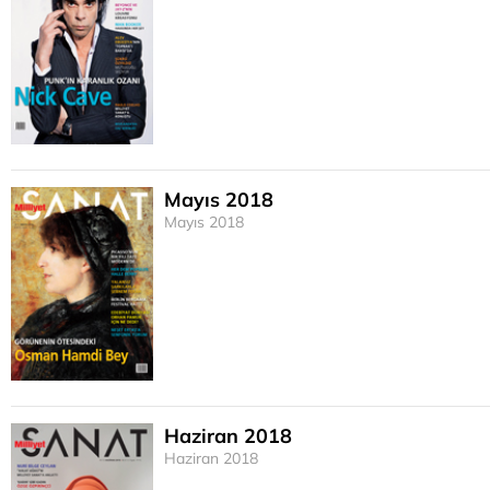
Mayıs 2018
Mayıs 2018
Haziran 2018
Haziran 2018