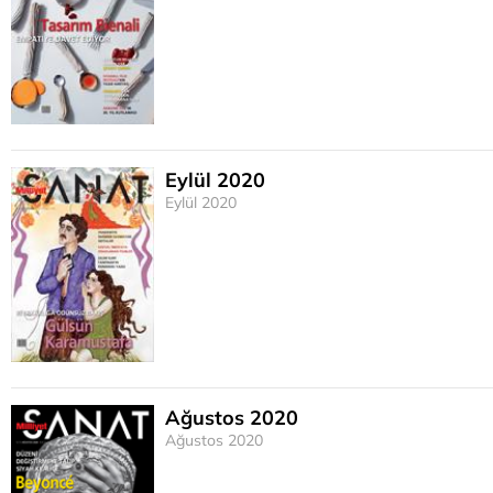
Eylül 2020
Eylül 2020
Ağustos 2020
Ağustos 2020