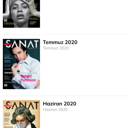
Temmuz 2020
Temmuz 2020
Haziran 2020
Haziran 2020