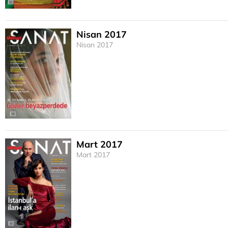
Nisan 2017
Nisan 2017
Mart 2017
Mart 2017