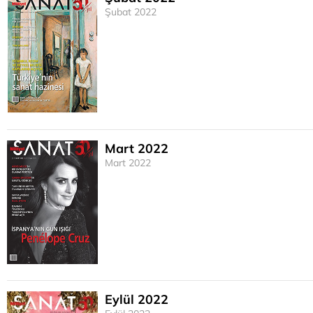
Şubat 2022
Mart 2022
Mart 2022
Eylül 2022