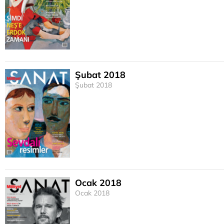
Şubat 2018
Şubat 2018
Ocak 2018
Ocak 2018