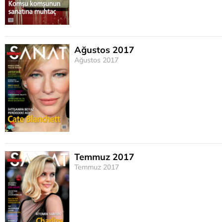
Ağustos 2017
Ağustos 2017
Temmuz 2017
Temmuz 2017