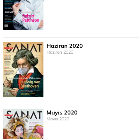
Haziran 2020
Haziran 2020
Mayıs 2020
Mayıs 2020