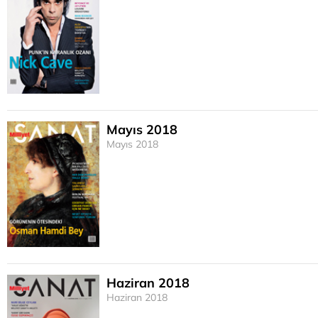
Mayıs 2018
Mayıs 2018
Haziran 2018
Haziran 2018