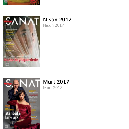
Nisan 2017
Nisan 2017
Mart 2017
Mart 2017