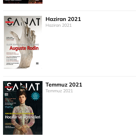
Haziran 2021
Haziran 2021
Temmuz 2021
Temmuz 2021