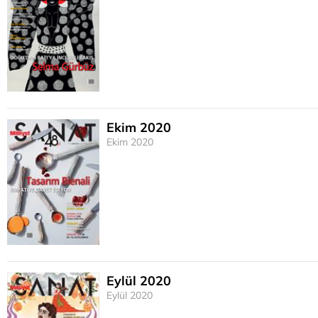
Ekim 2020
Ekim 2020
Eylül 2020
Eylül 2020