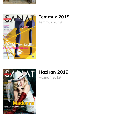
Temmuz 2019
Temmuz 2019
Haziran 2019
Haziran 2019