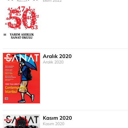
Ekim 2022
Aralık 2020
Aralık 2020
Kasım 2020
Kasım 2020