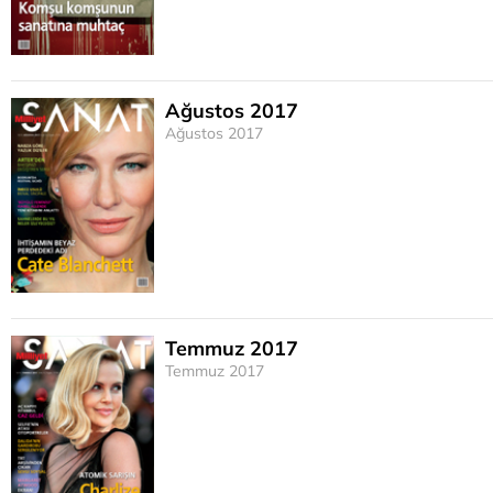
Ağustos 2017
Ağustos 2017
Temmuz 2017
Temmuz 2017