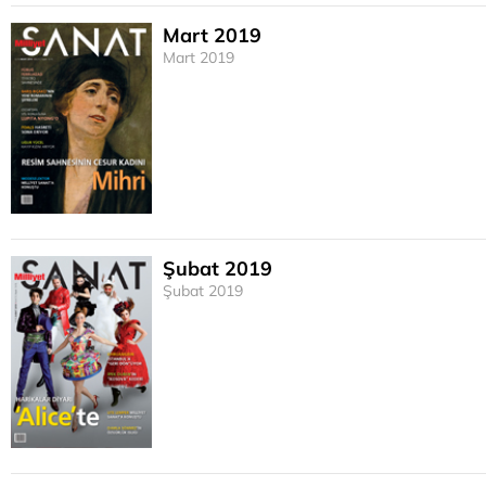
Mart 2019
Mart 2019
Şubat 2019
Şubat 2019