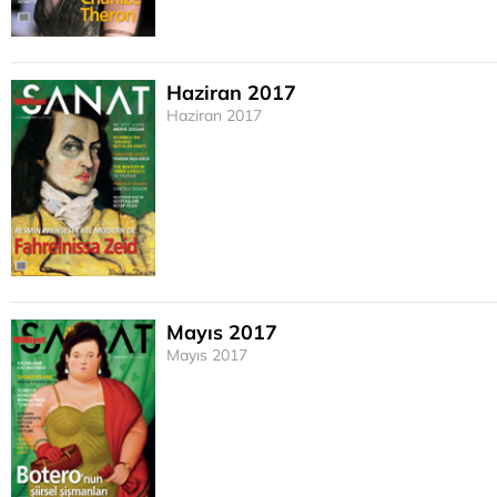
Haziran 2017
Haziran 2017
Mayıs 2017
Mayıs 2017