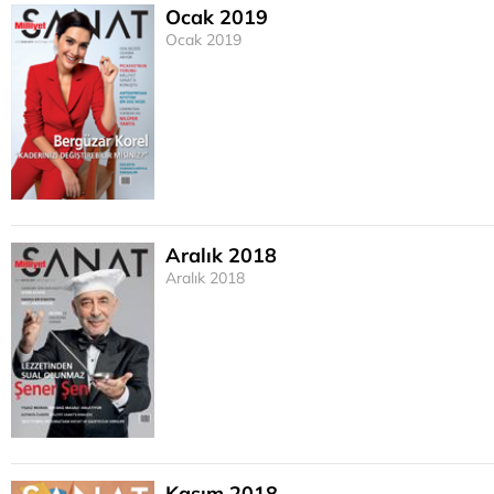
Ocak 2019
Ocak 2019
Aralık 2018
Aralık 2018
Kasım 2018