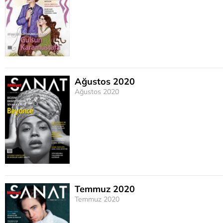
Ağustos 2020
Ağustos 2020
Temmuz 2020
Temmuz 2020