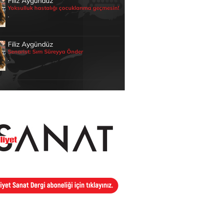
Filiz Aygündüz
Yoksulluk hastalığı çocuklarıma geçmesin!
.
Filiz Aygündüz
Senarist: Sırrı Süreyya Önder
.