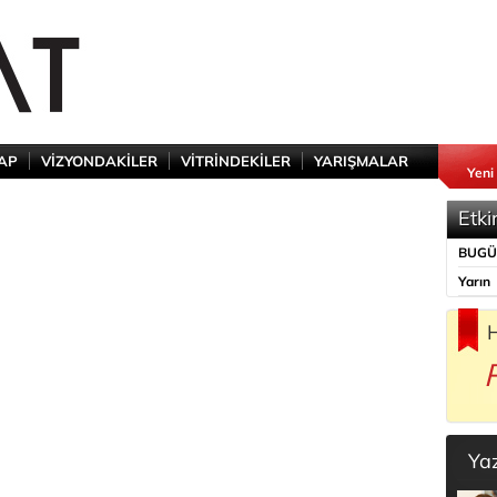
TAP
VİZYONDAKİLER
VİTRİNDEKİLER
YARIŞMALAR
Yeni
Etki
BUG
Yarın
H
Ya