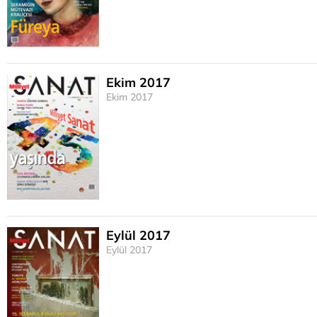
Ekim 2017
Ekim 2017
Eylül 2017
Eylül 2017