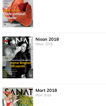
Nisan 2018
Nisan 2018
Mart 2018
Mart 2018