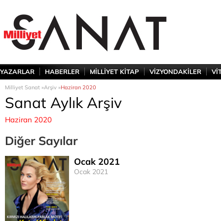
YAZARLAR
HABERLER
MİLLİYET KİTAP
VİZYONDAKİLER
Vİ
Milliyet Sanat »
Arşiv »
Haziran 2020
Sanat Aylık Arşiv
Haziran 2020
Diğer Sayılar
Ocak 2021
Ocak 2021