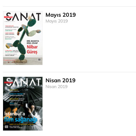
Mayıs 2019
Mayıs 2019
Nisan 2019
Nisan 2019