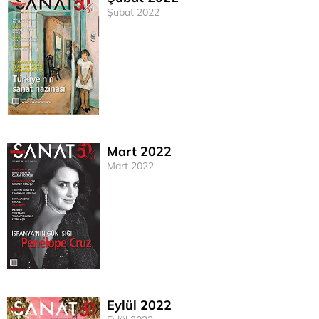
Şubat 2022
Mart 2022
Mart 2022
Eylül 2022