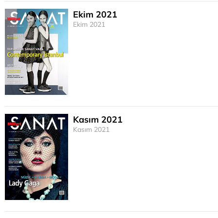
Ekim 2021
Ekim 2021
Kasım 2021
Kasım 2021