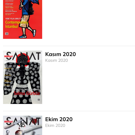
Kasım 2020
Kasım 2020
Ekim 2020
Ekim 2020