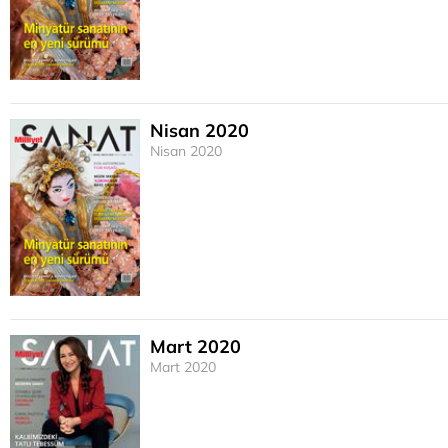
Nisan 2020
Nisan 2020
Mart 2020
Mart 2020