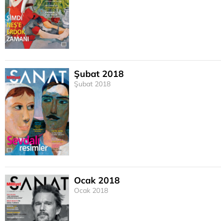
Şubat 2018
Şubat 2018
Ocak 2018
Ocak 2018