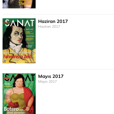
Haziran 2017
Haziran 2017
Mayıs 2017
Mayıs 2017