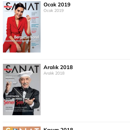
Ocak 2019
Ocak 2019
Aralık 2018
Aralık 2018
Kasım 2018