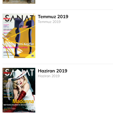
Temmuz 2019
Temmuz 2019
Haziran 2019
Haziran 2019