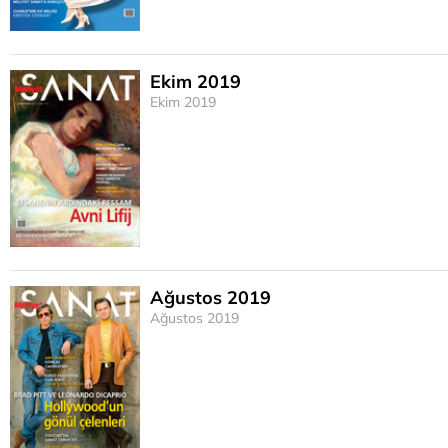
Ekim 2019
Ekim 2019
Ağustos 2019
Ağustos 2019