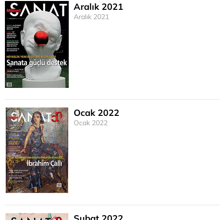
Aralık 2021
Aralık 2021
Ocak 2022
Ocak 2022
Şubat 2022