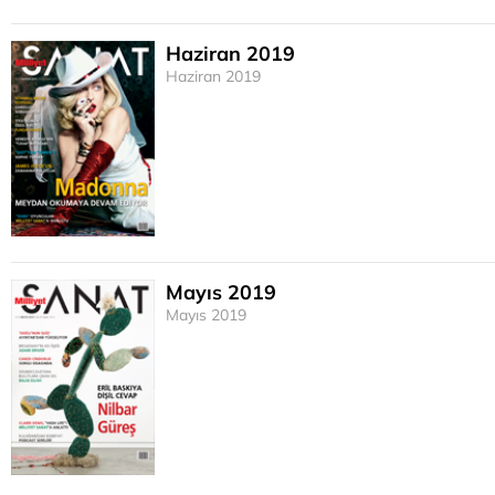
Haziran 2019
Haziran 2019
Mayıs 2019
Mayıs 2019