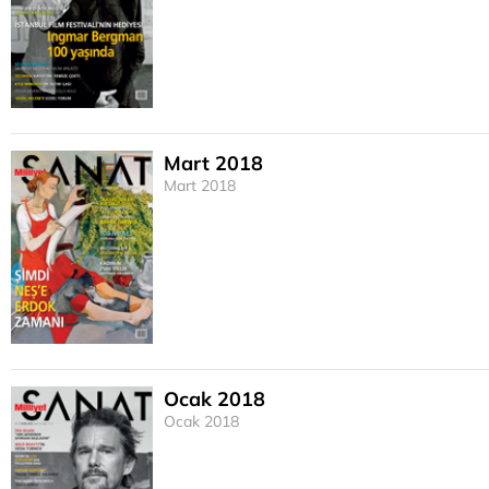
Mart 2018
Mart 2018
Ocak 2018
Ocak 2018