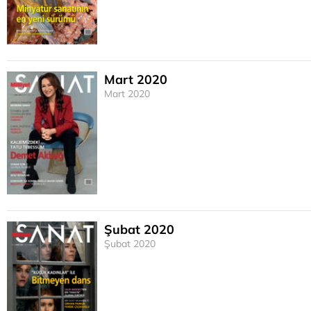
Mart 2020
Mart 2020
Şubat 2020
Şubat 2020