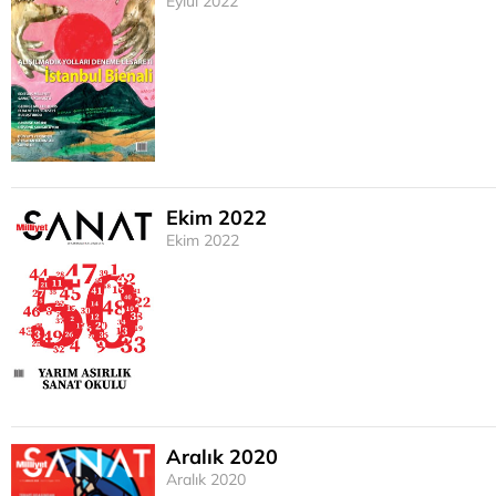
Eylül 2022
Ekim 2022
Ekim 2022
Aralık 2020
Aralık 2020