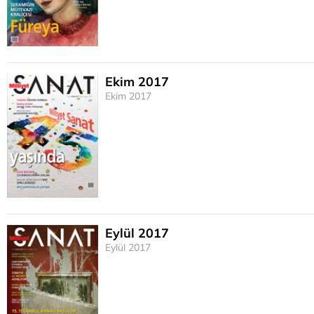
Ekim 2017
Ekim 2017
Eylül 2017
Eylül 2017