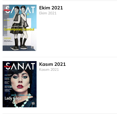
Ekim 2021
Ekim 2021
Kasım 2021
Kasım 2021