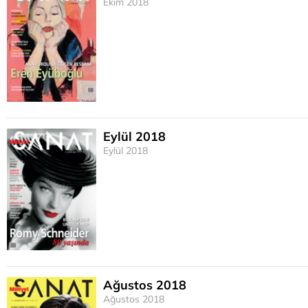
Ekim 2018
Eylül 2018
Eylül 2018
Ağustos 2018
Ağustos 2018