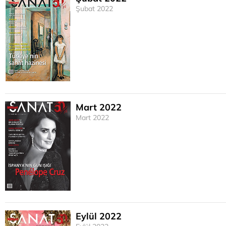
Şubat 2022
Mart 2022
Mart 2022
Eylül 2022