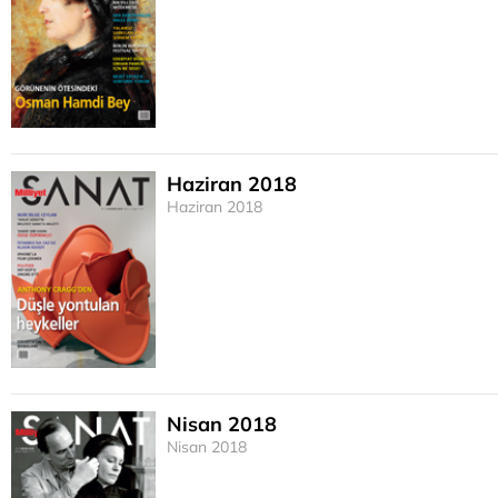
Haziran 2018
Haziran 2018
Nisan 2018
Nisan 2018