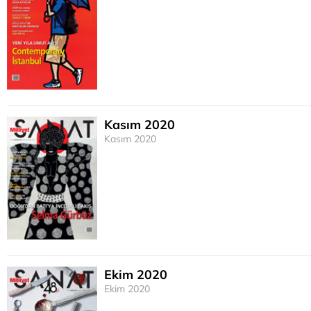
Kasım 2020
Kasım 2020
Ekim 2020
Ekim 2020