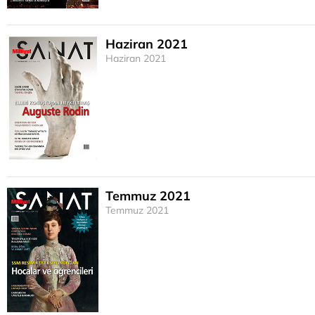
Haziran 2021
Haziran 2021
Temmuz 2021
Temmuz 2021