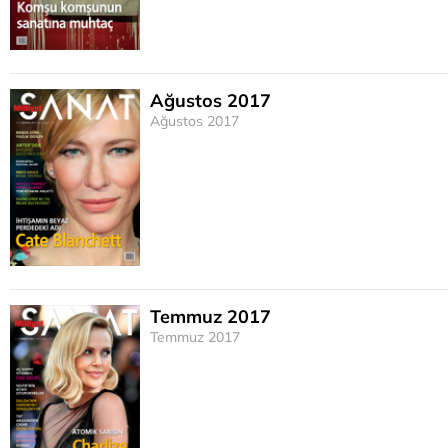
Ağustos 2017
Ağustos 2017
Temmuz 2017
Temmuz 2017