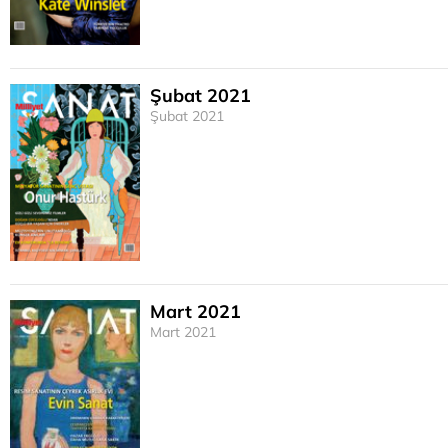
Şubat 2021
Şubat 2021
Mart 2021
Mart 2021