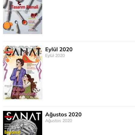
Eylül 2020
Eylül 2020
Ağustos 2020
Ağustos 2020