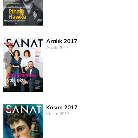
Aralık 2017
Aralık 2017
Kasım 2017
Kasım 2017