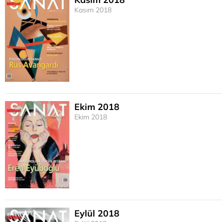
Kasım 2018
Ekim 2018
Ekim 2018
Eylül 2018