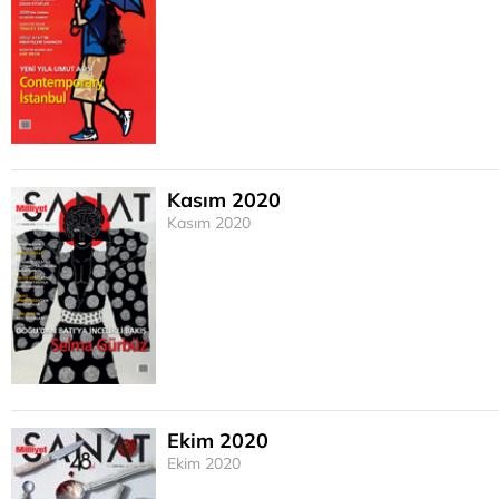
Kasım 2020
Kasım 2020
Ekim 2020
Ekim 2020