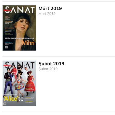
Mart 2019
Mart 2019
Şubat 2019
Şubat 2019