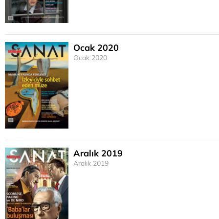
Ocak 2020
Ocak 2020
Aralık 2019
Aralık 2019