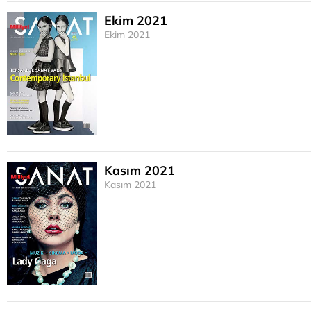
Ekim 2021
Ekim 2021
Kasım 2021
Kasım 2021