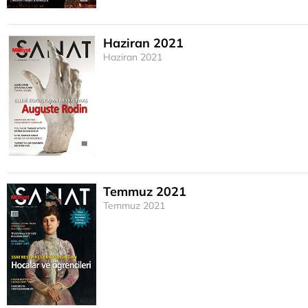
Haziran 2021
Haziran 2021
Temmuz 2021
Temmuz 2021