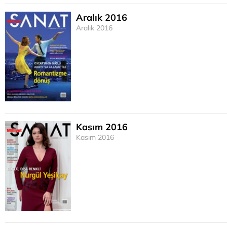
Aralık 2016
Aralık 2016
Kasım 2016
Kasım 2016