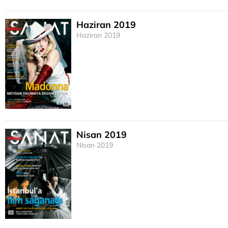
Haziran 2019
Haziran 2019
Nisan 2019
Nisan 2019