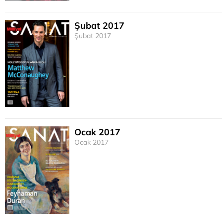
Şubat 2017
Şubat 2017
Ocak 2017
Ocak 2017