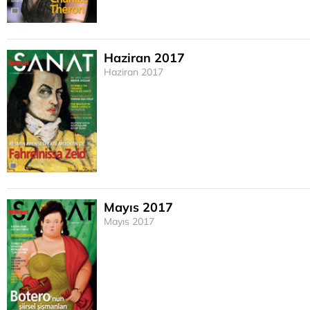
Haziran 2017
Haziran 2017
Mayıs 2017
Mayıs 2017