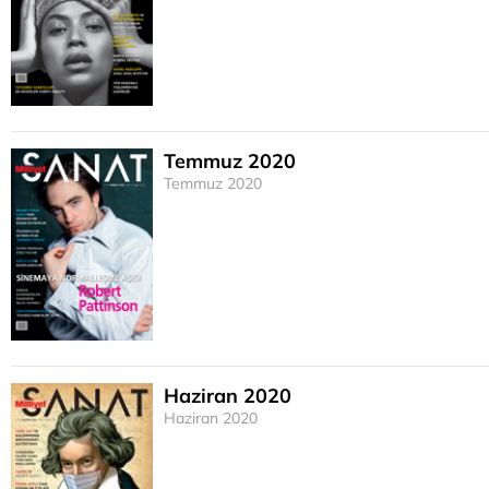
Temmuz 2020
Temmuz 2020
Haziran 2020
Haziran 2020