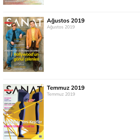
Ağustos 2019
Ağustos 2019
Temmuz 2019
Temmuz 2019