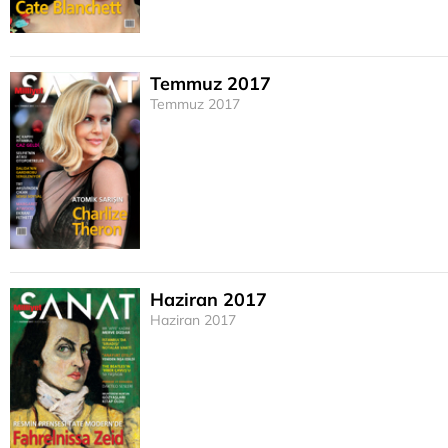
Temmuz 2017
Temmuz 2017
Haziran 2017
Haziran 2017