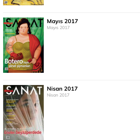
Mayıs 2017
Mayıs 2017
Nisan 2017
Nisan 2017