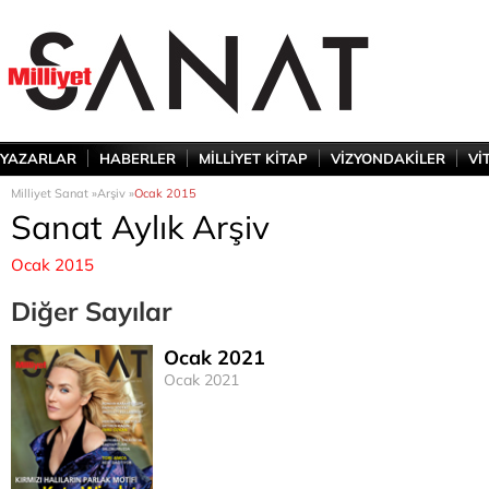
YAZARLAR
HABERLER
MİLLİYET KİTAP
VİZYONDAKİLER
Vİ
Milliyet Sanat »
Arşiv »
Ocak 2015
Sanat Aylık Arşiv
Ocak 2015
Diğer Sayılar
Ocak 2021
Ocak 2021