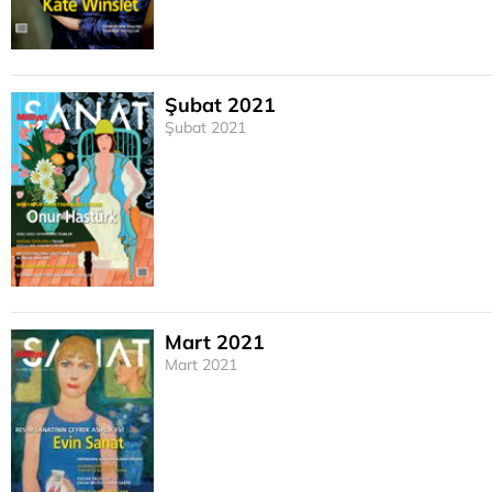
Şubat 2021
Şubat 2021
Mart 2021
Mart 2021