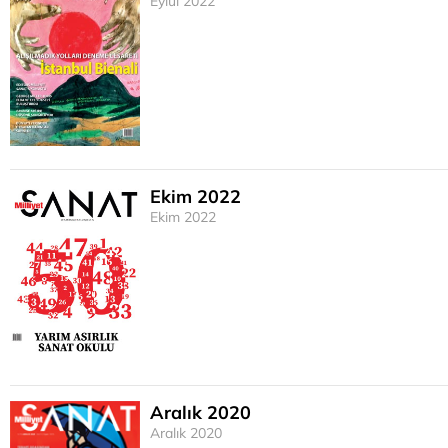
Eylül 2022
Ekim 2022
Ekim 2022
Aralık 2020
Aralık 2020