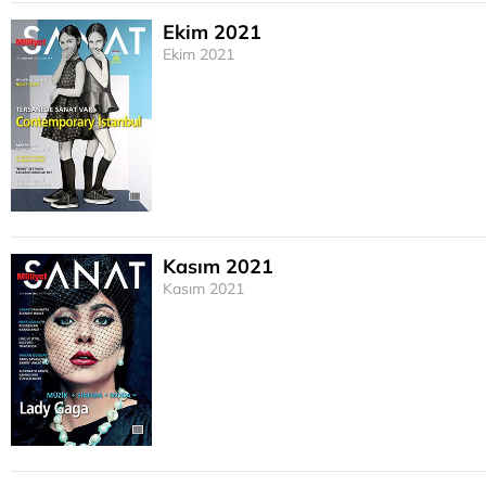
Ekim 2021
Ekim 2021
Kasım 2021
Kasım 2021