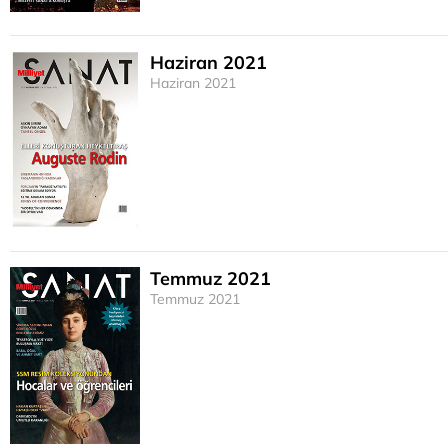
Haziran 2021
Haziran 2021
Temmuz 2021
Temmuz 2021