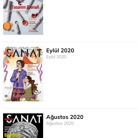
Eylül 2020
Eylül 2020
Ağustos 2020
Ağustos 2020