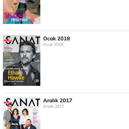
Ocak 2018
Ocak 2018
Aralık 2017
Aralık 2017