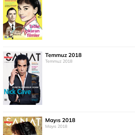
Temmuz 2018
Temmuz 2018
Mayıs 2018
Mayıs 2018