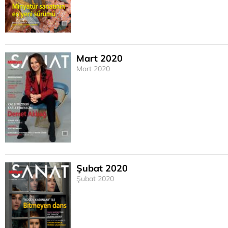
Mart 2020
Mart 2020
Şubat 2020
Şubat 2020