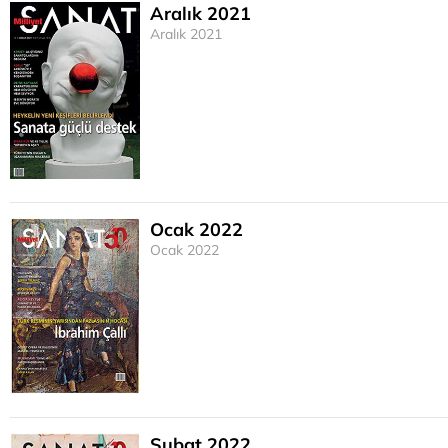
Aralık 2021
Aralık 2021
Ocak 2022
Ocak 2022
Şubat 2022