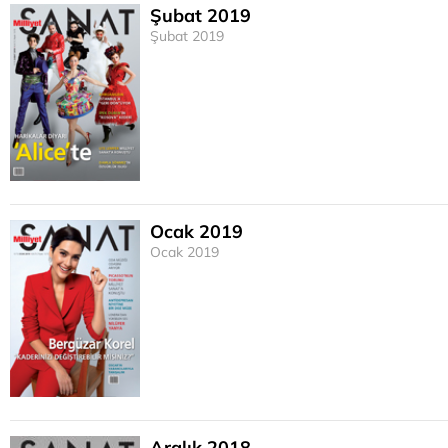
Şubat 2019
Şubat 2019
Ocak 2019
Ocak 2019
Aralık 2018