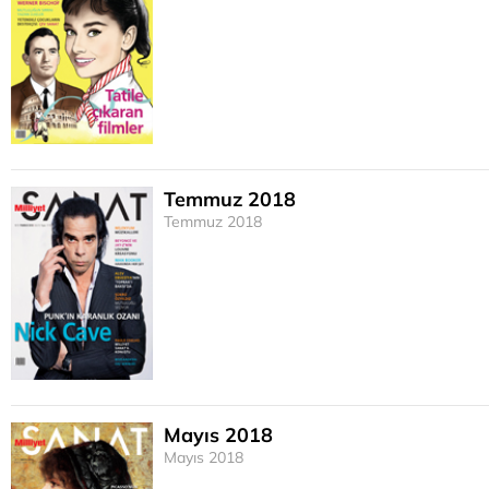
Temmuz 2018
Temmuz 2018
Mayıs 2018
Mayıs 2018