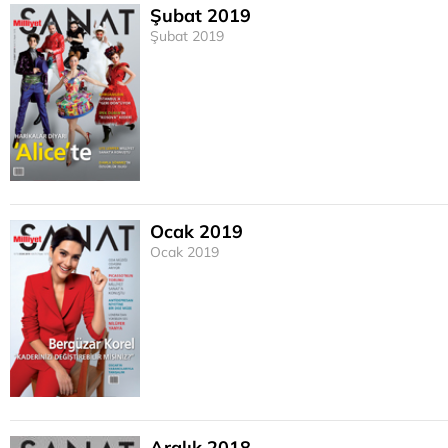
Şubat 2019
Şubat 2019
Ocak 2019
Ocak 2019
Aralık 2018