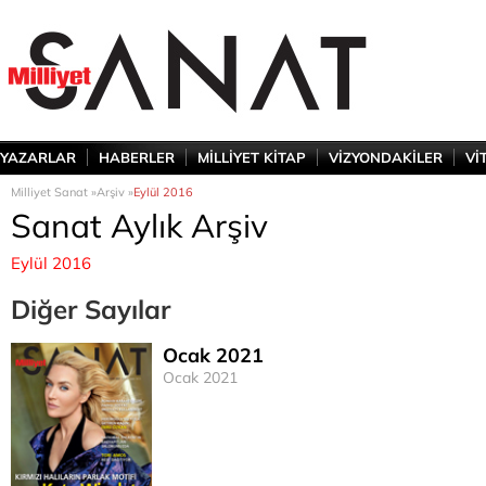
YAZARLAR
HABERLER
MİLLİYET KİTAP
VİZYONDAKİLER
Vİ
Milliyet Sanat »
Arşiv »
Eylül 2016
Sanat Aylık Arşiv
Eylül 2016
Diğer Sayılar
Ocak 2021
Ocak 2021