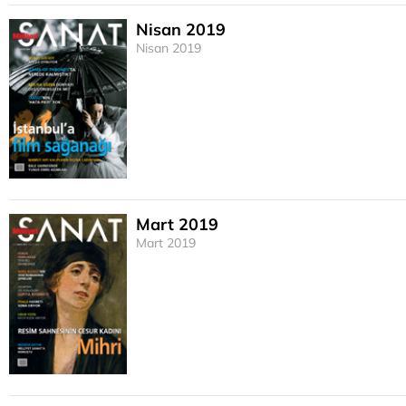
Nisan 2019
Nisan 2019
Mart 2019
Mart 2019