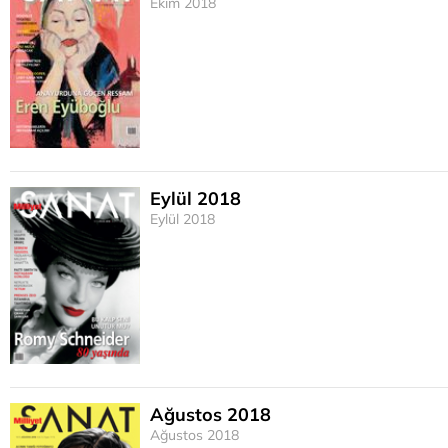
Ekim 2018
Eylül 2018
Eylül 2018
Ağustos 2018
Ağustos 2018