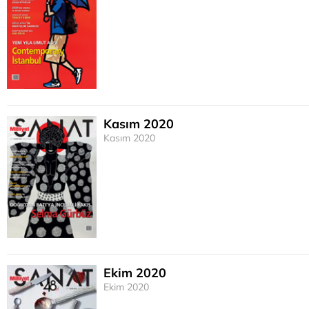
Kasım 2020
Kasım 2020
Ekim 2020
Ekim 2020