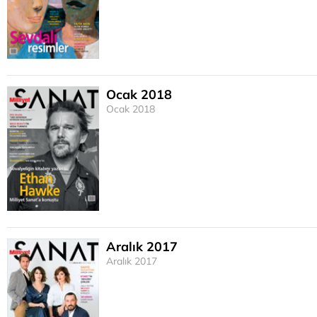
Ocak 2018
Ocak 2018
Aralık 2017
Aralık 2017