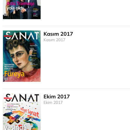
Kasım 2017
Kasım 2017
Ekim 2017
Ekim 2017