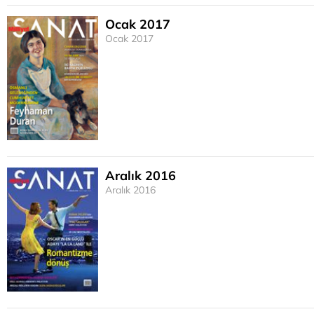
Ocak 2017
Ocak 2017
Aralık 2016
Aralık 2016