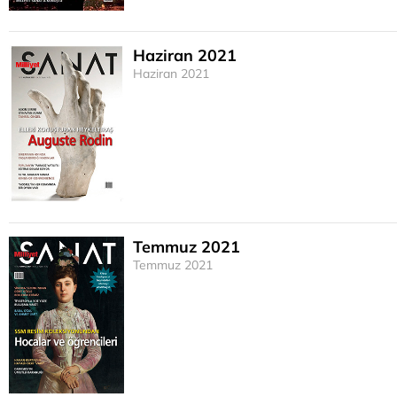
Haziran 2021
Haziran 2021
Temmuz 2021
Temmuz 2021