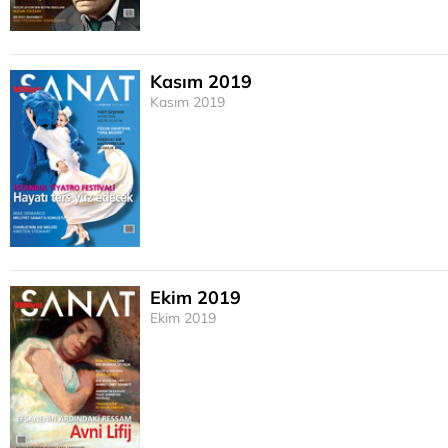
Kasım 2019
Kasım 2019
Ekim 2019
Ekim 2019