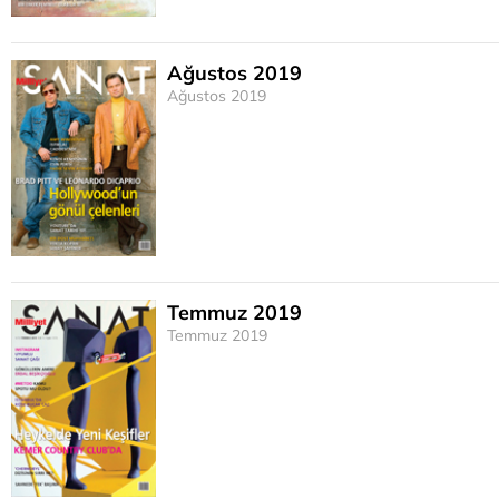
Ağustos 2019
Ağustos 2019
Temmuz 2019
Temmuz 2019