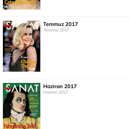
Temmuz 2017
Temmuz 2017
Haziran 2017
Haziran 2017