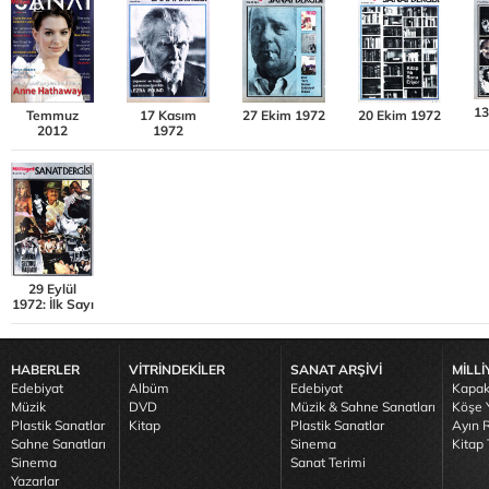
13
Temmuz
17 Kasım
27 Ekim 1972
20 Ekim 1972
2012
1972
29 Eylül
1972: İlk Sayı
HABERLER
VİTRİNDEKİLER
SANAT ARŞİVİ
MİLLİ
Edebiyat
Albüm
Edebiyat
Kapak
Müzik
DVD
Müzik & Sahne Sanatları
Köşe Y
Plastik Sanatlar
Kitap
Plastik Sanatlar
Ayın R
Sahne Sanatları
Sinema
Kitap 
Sinema
Sanat Terimi
Yazarlar