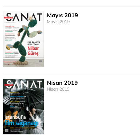
Mayıs 2019
Mayıs 2019
Nisan 2019
Nisan 2019