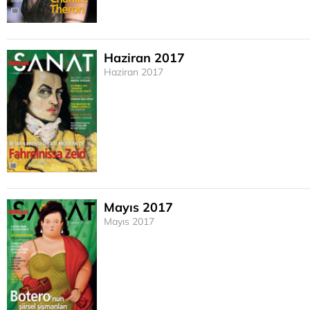
Haziran 2017
Haziran 2017
Mayıs 2017
Mayıs 2017