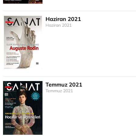
Haziran 2021
Haziran 2021
Temmuz 2021
Temmuz 2021