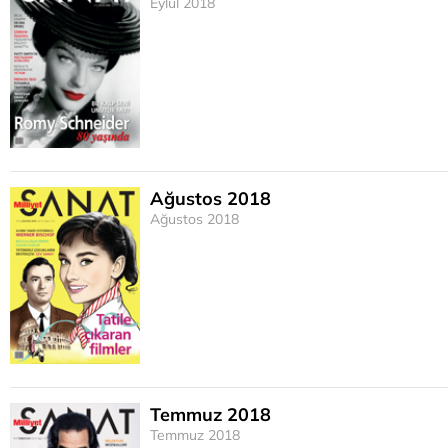
Eylül 2018
Ağustos 2018
Ağustos 2018
Temmuz 2018
Temmuz 2018