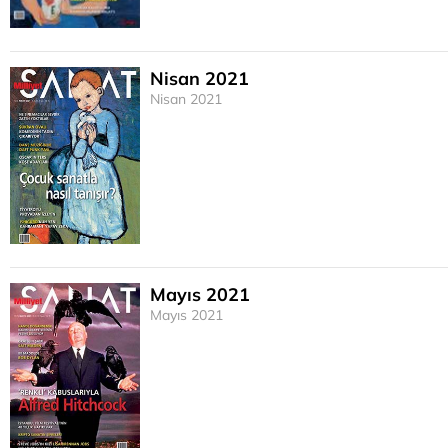
Nisan 2021
Nisan 2021
Mayıs 2021
Mayıs 2021