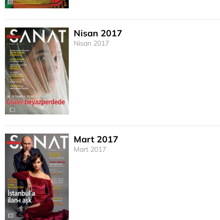
Nisan 2017
Nisan 2017
Mart 2017
Mart 2017