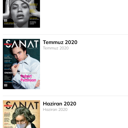
Temmuz 2020
Temmuz 2020
Haziran 2020
Haziran 2020