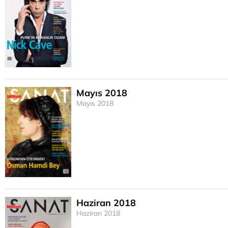
Mayıs 2018
Mayıs 2018
Haziran 2018
Haziran 2018