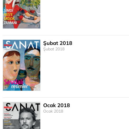
Şubat 2018
Şubat 2018
Ocak 2018
Ocak 2018