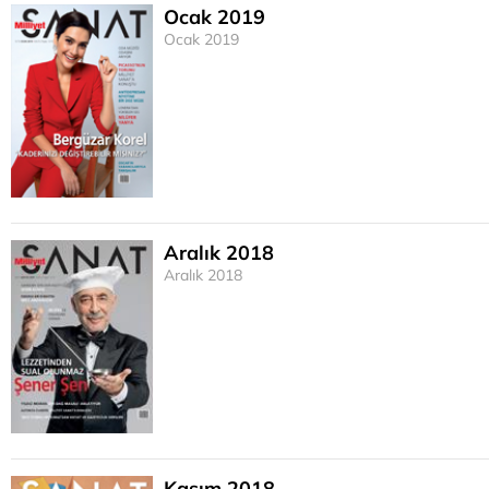
Ocak 2019
Ocak 2019
Aralık 2018
Aralık 2018
Kasım 2018