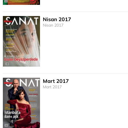
Nisan 2017
Nisan 2017
Mart 2017
Mart 2017