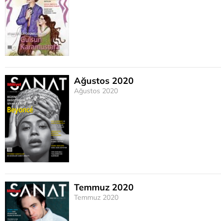
Ağustos 2020
Ağustos 2020
Temmuz 2020
Temmuz 2020