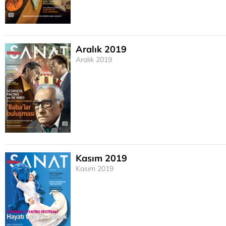
Aralık 2019
Aralık 2019
Kasım 2019
Kasım 2019