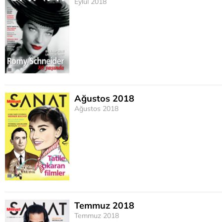
Eylül 2018
Ağustos 2018
Ağustos 2018
Temmuz 2018
Temmuz 2018