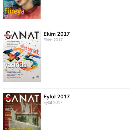
Ekim 2017
Ekim 2017
Eylül 2017
Eylül 2017