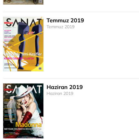
Temmuz 2019
Temmuz 2019
Haziran 2019
Haziran 2019