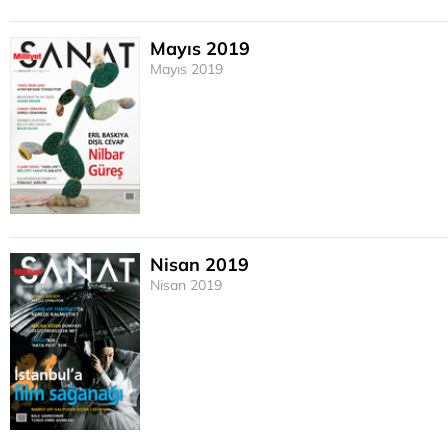
Mayıs 2019
Mayıs 2019
Nisan 2019
Nisan 2019