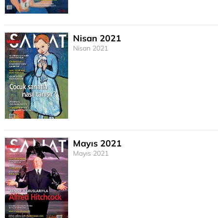
Nisan 2021
Nisan 2021
Mayıs 2021
Mayıs 2021