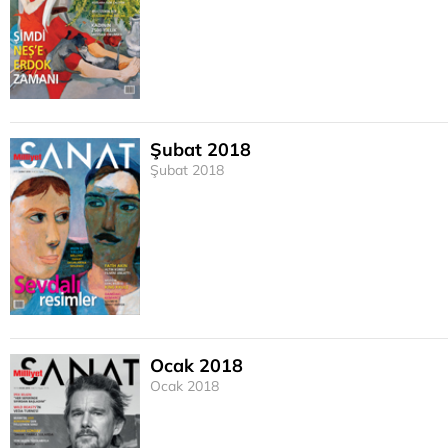
Şubat 2018
Şubat 2018
Ocak 2018
Ocak 2018