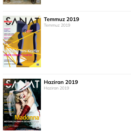
Temmuz 2019
Temmuz 2019
Haziran 2019
Haziran 2019