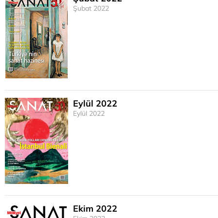
Şubat 2022
Eylül 2022
Eylül 2022
Ekim 2022