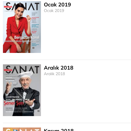
Ocak 2019
Ocak 2019
Aralık 2018
Aralık 2018
Kasım 2018