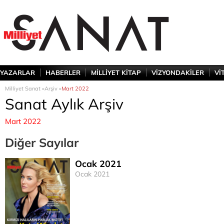
YAZARLAR
HABERLER
MİLLİYET KİTAP
VİZYONDAKİLER
Vİ
Milliyet Sanat »
Arşiv »
Mart 2022
Sanat Aylık Arşiv
Mart 2022
Diğer Sayılar
Ocak 2021
Ocak 2021