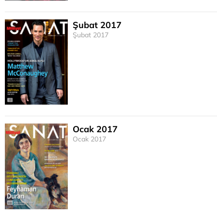
Şubat 2017
Şubat 2017
Ocak 2017
Ocak 2017