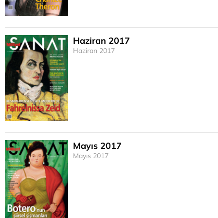
Haziran 2017
Haziran 2017
Mayıs 2017
Mayıs 2017