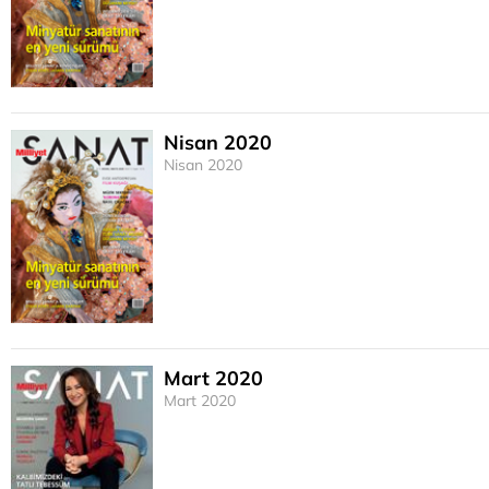
Nisan 2020
Nisan 2020
Mart 2020
Mart 2020