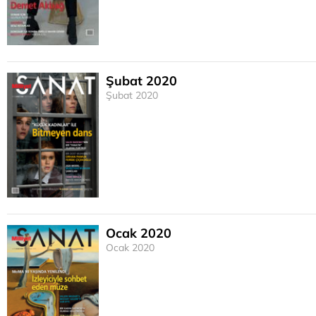
Şubat 2020
Şubat 2020
Ocak 2020
Ocak 2020