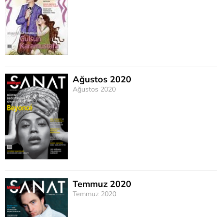
Ağustos 2020
Ağustos 2020
Temmuz 2020
Temmuz 2020