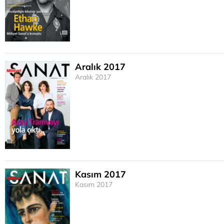
Aralık 2017
Aralık 2017
Kasım 2017
Kasım 2017