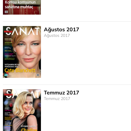
Ağustos 2017
Ağustos 2017
Temmuz 2017
Temmuz 2017