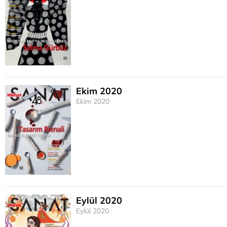
Ekim 2020
Ekim 2020
Eylül 2020
Eylül 2020