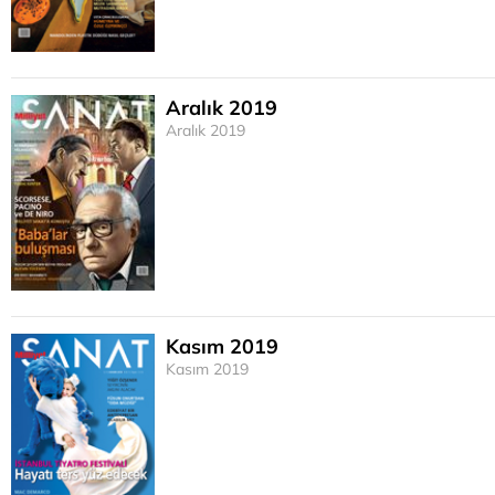
Aralık 2019
Aralık 2019
Kasım 2019
Kasım 2019