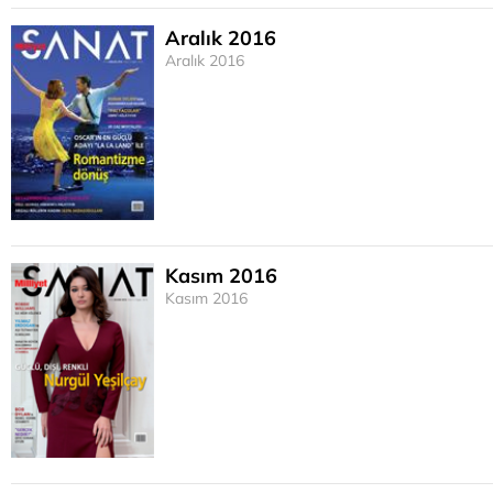
Aralık 2016
Aralık 2016
Kasım 2016
Kasım 2016