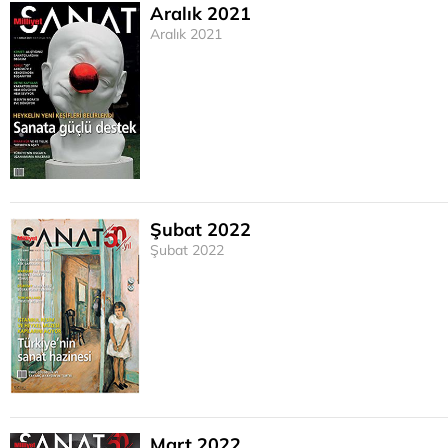
Aralık 2021
Aralık 2021
Şubat 2022
Şubat 2022
Mart 2022