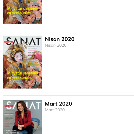
Nisan 2020
Nisan 2020
Mart 2020
Mart 2020