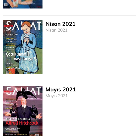
Nisan 2021
Nisan 2021
Mayıs 2021
Mayıs 2021