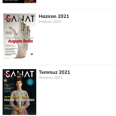
Haziran 2021
Haziran 2021
Temmuz 2021
Temmuz 2021