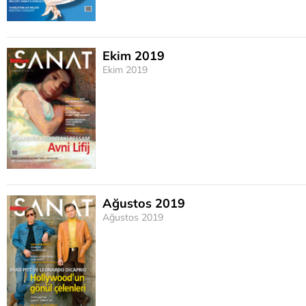
Ekim 2019
Ekim 2019
Ağustos 2019
Ağustos 2019