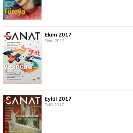
Ekim 2017
Ekim 2017
Eylül 2017
Eylül 2017