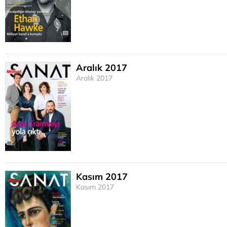
Aralık 2017
Aralık 2017
Kasım 2017
Kasım 2017