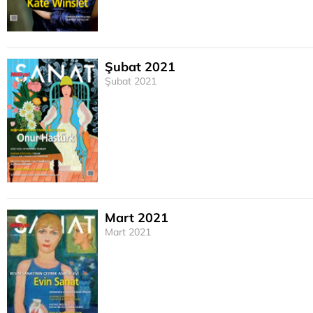
Şubat 2021
Şubat 2021
Mart 2021
Mart 2021