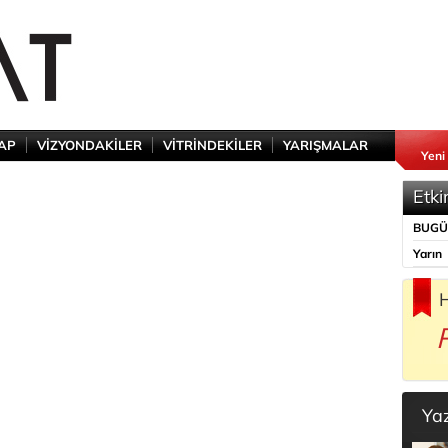
TAP
VİZYONDAKİLER
VİTRİNDEKİLER
YARIŞMALAR
Yeni
Etki
BUG
Yarın
H
Ya