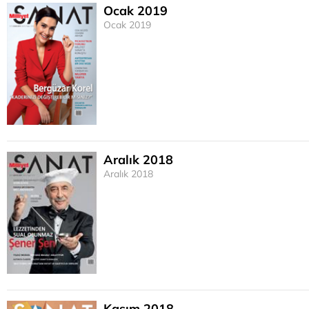
Ocak 2019
Ocak 2019
Aralık 2018
Aralık 2018
Kasım 2018