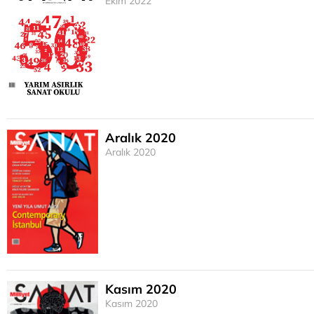
Ekim 2022
Aralık 2020
Aralık 2020
Kasım 2020
Kasım 2020