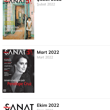
Şubat 2022
Mart 2022
Mart 2022
Ekim 2022