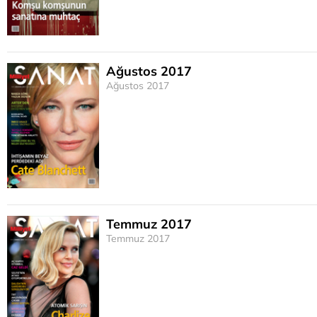
Ağustos 2017
Ağustos 2017
Temmuz 2017
Temmuz 2017