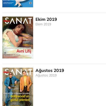
Ekim 2019
Ekim 2019
Ağustos 2019
Ağustos 2019