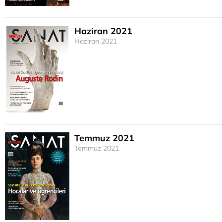
Haziran 2021
Haziran 2021
Temmuz 2021
Temmuz 2021