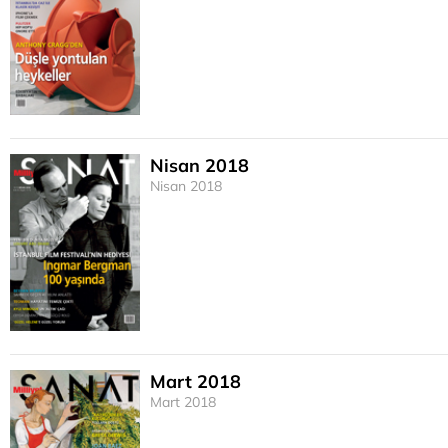
Nisan 2018
Nisan 2018
Mart 2018
Mart 2018