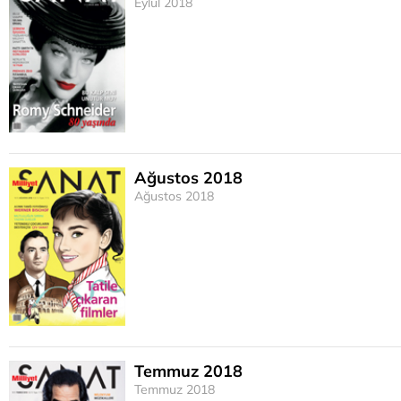
Eylül 2018
Ağustos 2018
Ağustos 2018
Temmuz 2018
Temmuz 2018