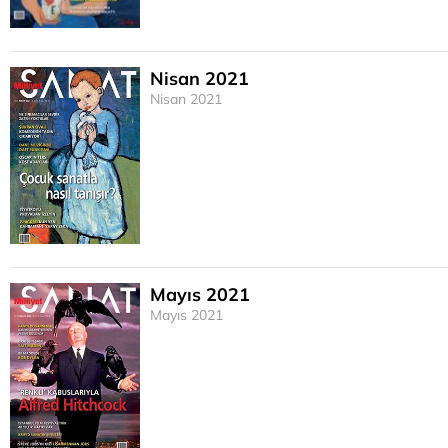
Nisan 2021
Nisan 2021
Mayıs 2021
Mayıs 2021