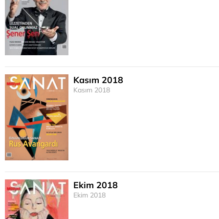
Kasım 2018
Kasım 2018
Ekim 2018
Ekim 2018