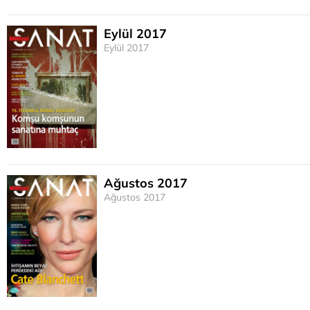
Eylül 2017
Eylül 2017
Ağustos 2017
Ağustos 2017