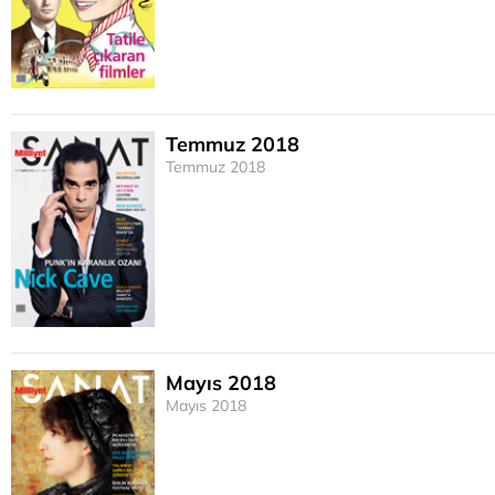
Temmuz 2018
Temmuz 2018
Mayıs 2018
Mayıs 2018