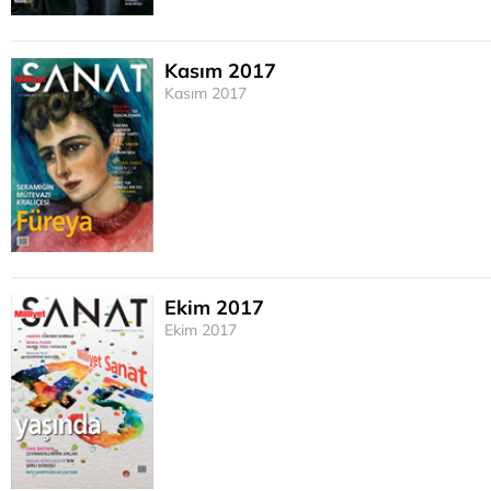
Kasım 2017
Kasım 2017
Ekim 2017
Ekim 2017