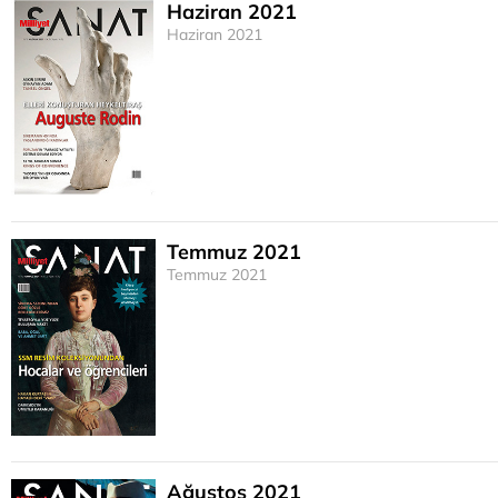
Haziran 2021
Haziran 2021
Temmuz 2021
Temmuz 2021
Ağustos 2021