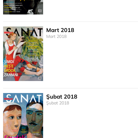
Mart 2018
Mart 2018
Şubat 2018
Şubat 2018