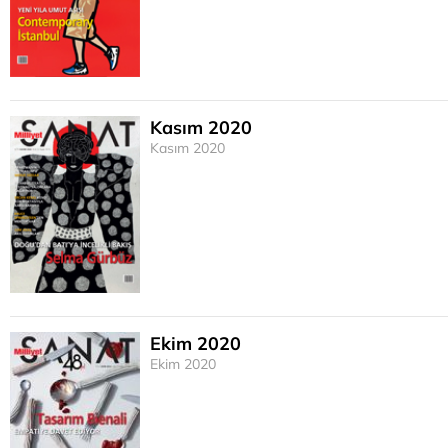
Kasım 2020
Kasım 2020
Ekim 2020
Ekim 2020