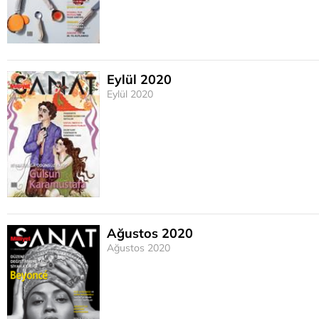
Eylül 2020
Eylül 2020
Ağustos 2020
Ağustos 2020