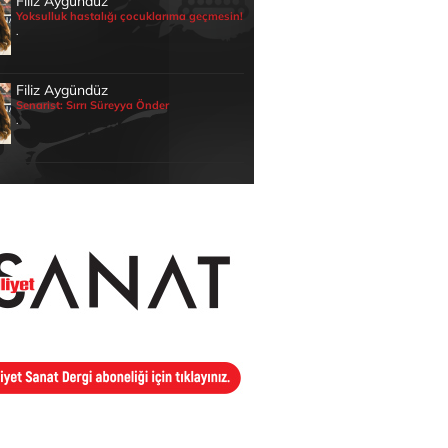
Filiz Aygündüz
Yoksulluk hastalığı çocuklarıma geçmesin!
.
Filiz Aygündüz
Senarist: Sırrı Süreyya Önder
.