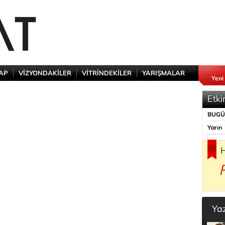
TAP
VİZYONDAKİLER
VİTRİNDEKİLER
YARIŞMALAR
Yeni
Etki
BUG
Yarın
H
Ya