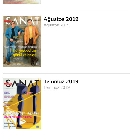
Ağustos 2019
Ağustos 2019
Temmuz 2019
Temmuz 2019