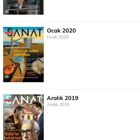
Ocak 2020
Ocak 2020
Aralık 2019
Aralık 2019