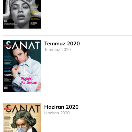
Temmuz 2020
Temmuz 2020
Haziran 2020
Haziran 2020