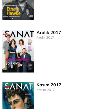
Aralık 2017
Aralık 2017
Kasım 2017
Kasım 2017