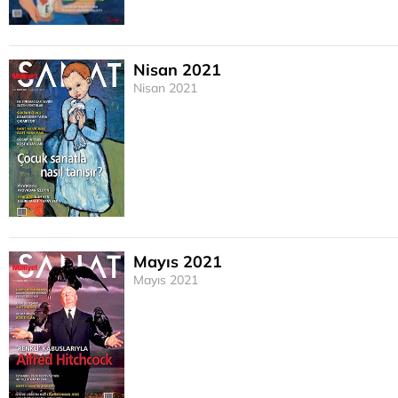
Nisan 2021
Nisan 2021
Mayıs 2021
Mayıs 2021