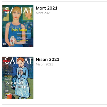
Mart 2021
Mart 2021
Nisan 2021
Nisan 2021