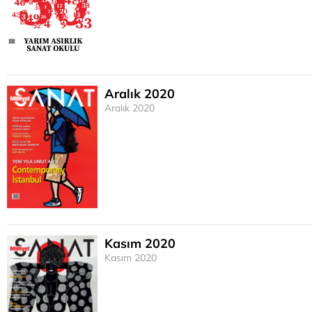
Aralık 2020
Aralık 2020
Kasım 2020
Kasım 2020