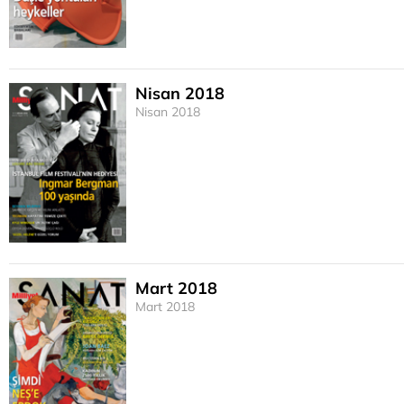
Nisan 2018
Nisan 2018
Mart 2018
Mart 2018