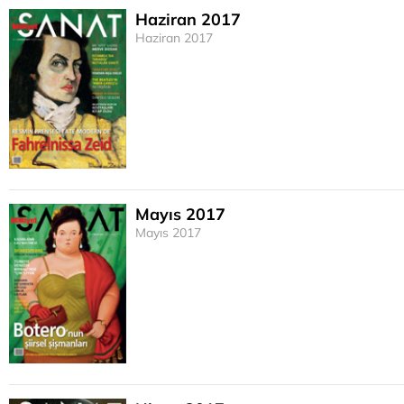
Haziran 2017
Haziran 2017
Mayıs 2017
Mayıs 2017