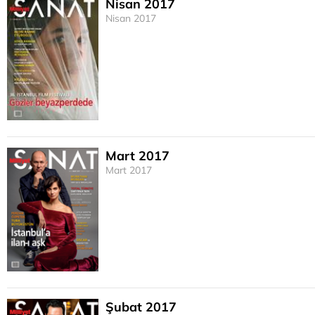
Nisan 2017
Nisan 2017
Mart 2017
Mart 2017
Şubat 2017