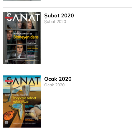
Şubat 2020
Şubat 2020
Ocak 2020
Ocak 2020