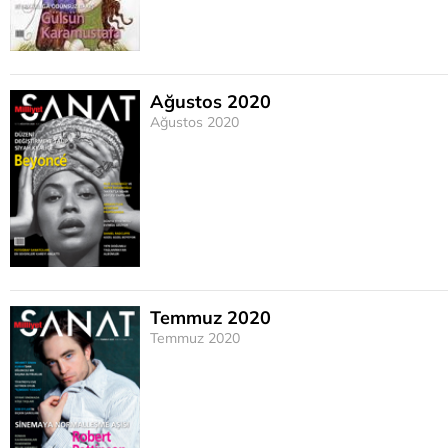
Ağustos 2020
Ağustos 2020
Temmuz 2020
Temmuz 2020