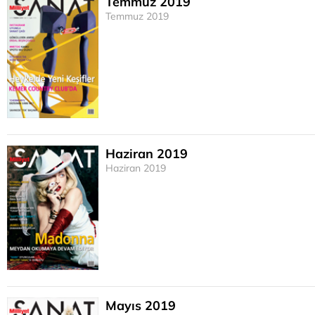
Temmuz 2019
Temmuz 2019
Haziran 2019
Haziran 2019
Mayıs 2019